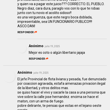
y quien va a pagar este juicio??? CORRECTO. EL PUEBLO.
Negro diaz, cara dura, paraglo vos con lo que te robas
junto con tu novio el acolito sidoso!!
es una verguenza, que este negro boca doblada,
impresentable, sea UN FUNCIONARIO PUBLICO!!!!
ASCO DAN!
RESPONDER
Anónimo
julio 19, 2025
Mejor es coto o algún libertario jajaja
RESPONDER
Anónimo
julio 19, 2025
El jefe Provincial de flota liviana y pesada, fue denunciado
por coaccion agravada, estafa amenazas privacion ilegal
de la libertad, y otros delitos mas.
se quiso hacer el vivo y sacarle la casa a una persona que
vive sobre la calle jose hernandez. encima se hace el
maton, con un arma de fuego.
pobre delirante, te pensas que estas en el lejano oeste