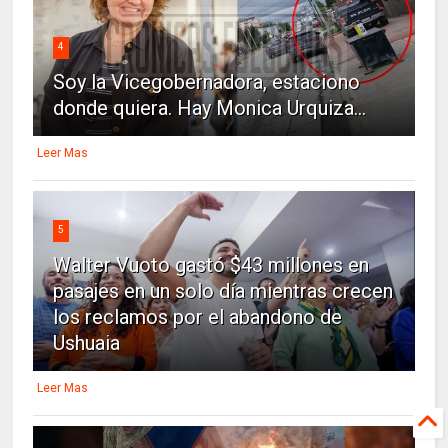
4
Soy la Vicegobernadora, estaciono
donde quiera. Hay Monica Urquiza...
Leer Mas
5
Walter Vuoto gastó $43 millones en
pasajes en un solo día mientras crecen
los reclamos por el abandono de
Ushuaia
Leer Mas