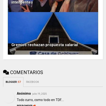
intendentes
Gremios rechazan propuesta salarial
COMENTARIOS
BLOGGER
:
57
FACEBOOK
Anónimo
julio 19, 2025
Todo curro, como todo en TDF....
RESPONDER