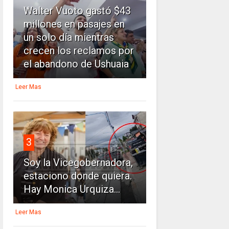
Walter Vuoto gastó $43
millones en pasajes en
un solo día mientras
crecen los reclamos por
el abandono de Ushuaia
Leer Mas
3
Soy la Vicegobernadora,
estaciono donde quiera.
Hay Monica Urquiza...
Leer Mas