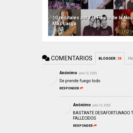
10 recitales para la Fiesta de la No
Mas Larga
COMENTARIOS
BLOGGER
:
38
FA
Anónimo
julio 12, 2025
Se prende fuego todo
RESPONDER
Anónimo
julio 12, 2025
BASTANTE DESAFORTUNADO TU
FALLECIDOS
RESPONDER