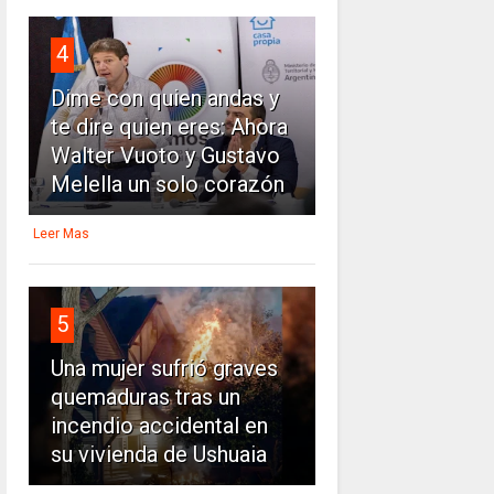
4
Dime con quien andas y
te dire quien eres: Ahora
Walter Vuoto y Gustavo
Melella un solo corazón
Leer Mas
5
Una mujer sufrió graves
quemaduras tras un
incendio accidental en
su vivienda de Ushuaia