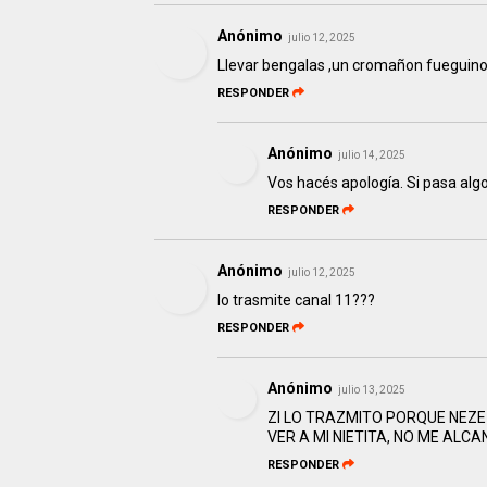
Anónimo
julio 12, 2025
Llevar bengalas ,un cromañon fueguin
RESPONDER
Anónimo
julio 14, 2025
Vos hacés apología. Si pasa alg
RESPONDER
Anónimo
julio 12, 2025
lo trasmite canal 11???
RESPONDER
Anónimo
julio 13, 2025
ZI LO TRAZMITO PORQUE NEZ
VER A MI NIETITA, NO ME ALCA
RESPONDER