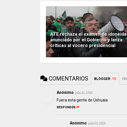
ATE rechaza el examen de idoneida
anunciado por el Gobierno y lanza
críticas al vocero presidencial
COMENTARIOS
BLOGGER
:
15
FA
Anónimo
julio 22, 2025
Fuera esta gente de Ushuaia
RESPONDER
Anónimo
julio 22, 2025