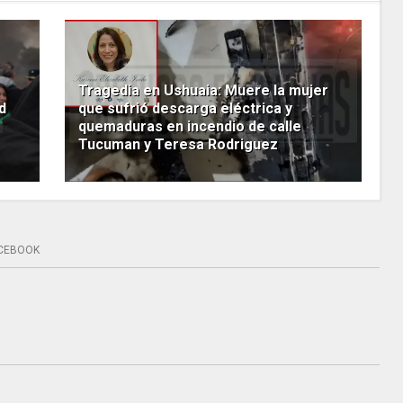
Tragedia en Ushuaia: Muere la mujer
d
que sufrió descarga eléctrica y
quemaduras en incendio de calle
Tucuman y Teresa Rodriguez
CEBOOK