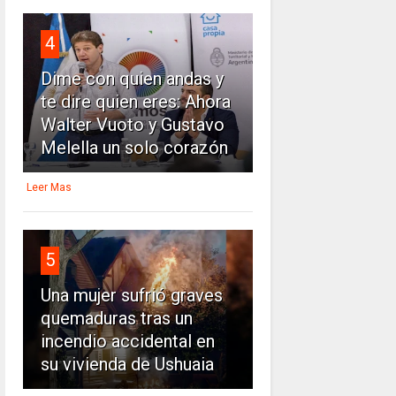
4
Dime con quien andas y
te dire quien eres: Ahora
Walter Vuoto y Gustavo
Melella un solo corazón
Leer Mas
5
Una mujer sufrió graves
quemaduras tras un
incendio accidental en
su vivienda de Ushuaia