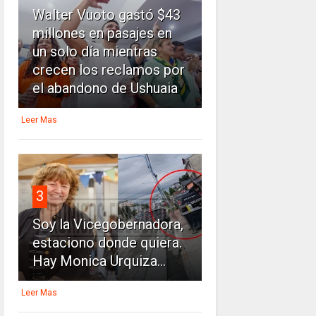
Walter Vuoto gastó $43
millones en pasajes en
un solo día mientras
crecen los reclamos por
el abandono de Ushuaia
Leer Mas
3
Soy la Vicegobernadora,
estaciono donde quiera.
Hay Monica Urquiza...
Leer Mas