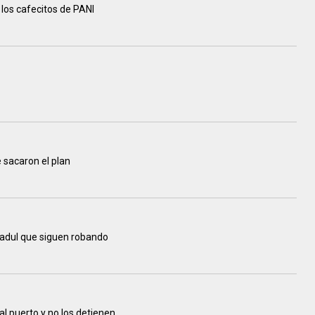
 los cafecitos de PANI
 sacaron el plan
fadul que siguen robando
 al puerto y no los detienen