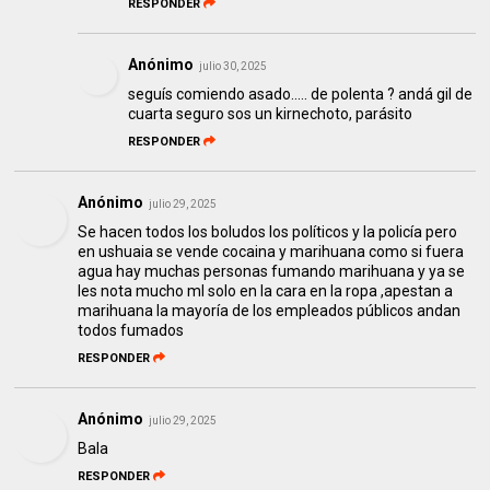
RESPONDER
Anónimo
julio 30, 2025
seguís comiendo asado..... de polenta ? andá gil de
cuarta seguro sos un kirnechoto, parásito
RESPONDER
Anónimo
julio 29, 2025
Se hacen todos los boludos los políticos y la policía pero
en ushuaia se vende cocaina y marihuana como si fuera
agua hay muchas personas fumando marihuana y ya se
les nota mucho ml solo en la cara en la ropa ,apestan a
marihuana la mayoría de los empleados públicos andan
todos fumados
RESPONDER
Anónimo
julio 29, 2025
Bala
RESPONDER