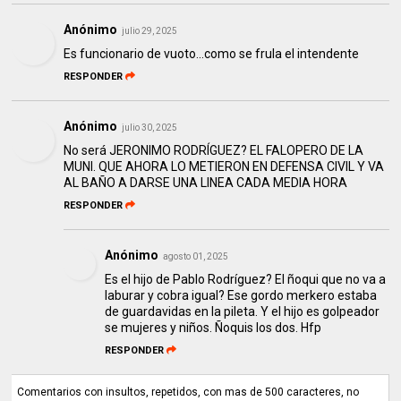
Anónimo
julio 29, 2025
Es funcionario de vuoto...como se frula el intendente
RESPONDER
Anónimo
julio 30, 2025
No será JERONIMO RODRÍGUEZ? EL FALOPERO DE LA
MUNI. QUE AHORA LO METIERON EN DEFENSA CIVIL Y VA
AL BAÑO A DARSE UNA LINEA CADA MEDIA HORA
RESPONDER
Anónimo
agosto 01, 2025
Es el hijo de Pablo Rodríguez? El ñoqui que no va a
laburar y cobra igual? Ese gordo merkero estaba
de guardavidas en la pileta. Y el hijo es golpeador
se mujeres y niños. Ñoquis los dos. Hfp
RESPONDER
Comentarios con insultos, repetidos, con mas de 500 caracteres, no