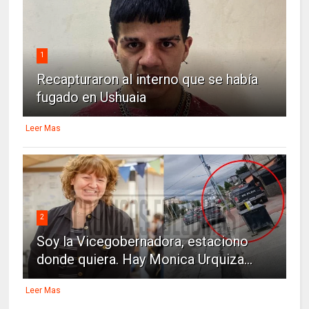
1
Recapturaron al interno que se había
fugado en Ushuaia
Leer Mas
2
Soy la Vicegobernadora, estaciono
donde quiera. Hay Monica Urquiza...
Leer Mas