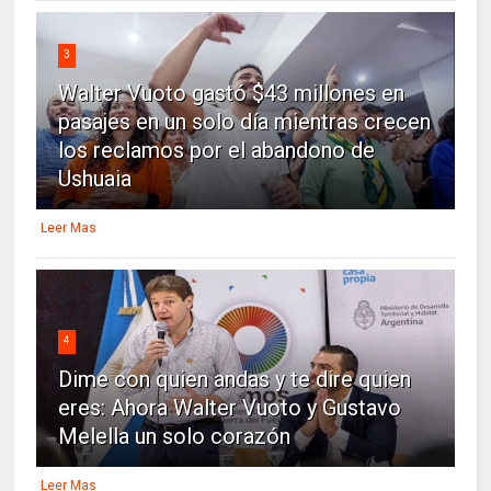
3
Walter Vuoto gastó $43 millones en
pasajes en un solo día mientras crecen
los reclamos por el abandono de
Ushuaia
Leer Mas
4
Dime con quien andas y te dire quien
eres: Ahora Walter Vuoto y Gustavo
Melella un solo corazón
Leer Mas