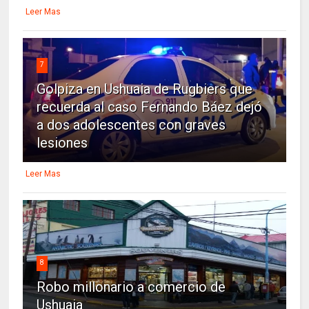
Leer Mas
7
Golpiza en Ushuaia de Rugbiers que
recuerda al caso Fernando Báez dejó
a dos adolescentes con graves
lesiones
Leer Mas
8
Robo millonario a comercio de
Ushuaia