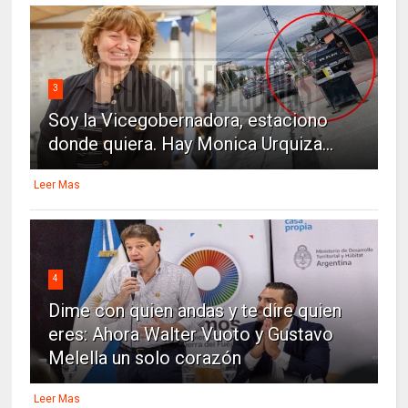
3
Soy la Vicegobernadora, estaciono
donde quiera. Hay Monica Urquiza...
Leer Mas
4
Dime con quien andas y te dire quien
eres: Ahora Walter Vuoto y Gustavo
Melella un solo corazón
Leer Mas