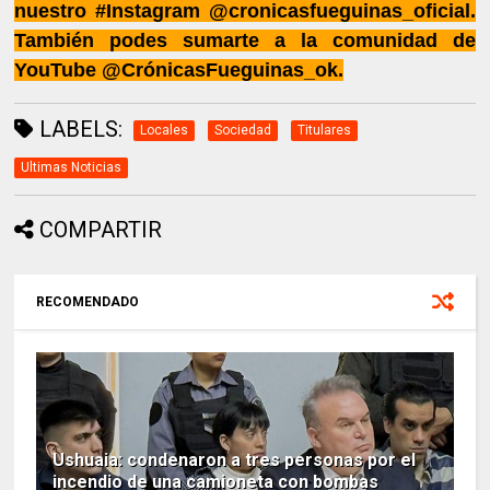
nuestro #Instagram @cronicasfueguinas_oficial.
También podes sumarte a la comunidad de
YouTube @CrónicasFueguinas_ok.
LABELS:
Locales
Sociedad
Titulares
Ultimas Noticias
COMPARTIR
RECOMENDADO
Ushuaia: condenaron a tres personas por el
incendio de una camioneta con bombas