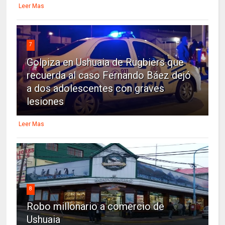
Leer Mas
7
Golpiza en Ushuaia de Rugbiers que
recuerda al caso Fernando Báez dejó
a dos adolescentes con graves
lesiones
Leer Mas
8
Robo millonario a comercio de
Ushuaia