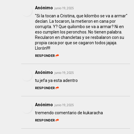
Anónimo
junio 19, 2025
"Si la tocan a Cristina, que kilombo se va a armar"
decían. La tocaron, la metieron en cana por
corrupta. Y? Que quilombo se va a armar? Ni en
eso cumplen los peronchos. No tienen palabra.
Recularon en chancletas y se resbalaron con su
propia caca por que se cagaron todos jajaja.
Llorón!!!!
RESPONDER
Anónimo
junio 19, 2025
tu jefa ya esta adentro
RESPONDER
Anónimo
junio 19, 2025
tremendo comentario de kukaracha
RESPONDER