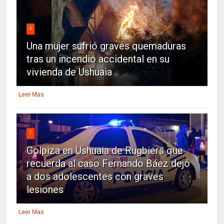
6
Una mujer sufrió graves quemaduras
tras un incendio accidental en su
vivienda de Ushuaia
Leer Mas
7
Golpiza en Ushuaia de Rugbiers que
recuerda al caso Fernando Báez dejó
a dos adolescentes con graves
lesiones
Leer Mas