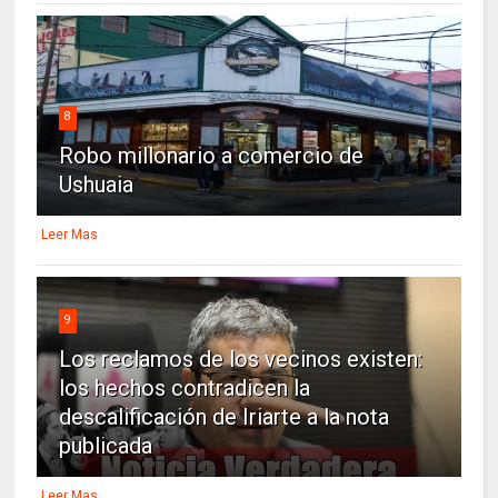
8
Robo millonario a comercio de
Ushuaia
Leer Mas
9
Los reclamos de los vecinos existen:
los hechos contradicen la
descalificación de Iriarte a la nota
publicada
Leer Mas