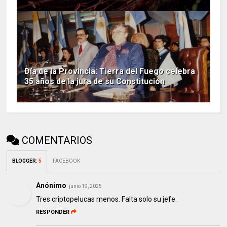
Día de la Provincia: Tierra del Fuego celebra
35 años de la jura de su Constitución
COMENTARIOS
BLOGGER
:
5
FACEBOOK
Anónimo
junio 19, 2025
Tres criptopelucas menos. Falta solo su jefe.
RESPONDER