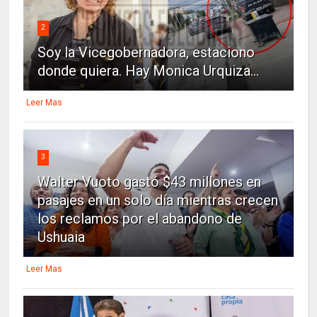
2
Soy la Vicegobernadora, estaciono
donde quiera. Hay Monica Urquiza...
Leer Mas
3
Walter Vuoto gastó $43 millones en
pasajes en un solo día mientras crecen
los reclamos por el abandono de
Ushuaia
Leer Mas