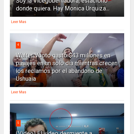
Soy la Vicegobernadora, estaciono
donde quiera. Hay Monica Urquiza...
Leer Mas
4
Walter Vuoto gastó $43 millones en
pasajes en un solo día mientras crecen
los reclamos por el abandono de
Ushuaia
Leer Mas
5
(Vídeo) El vídeo desmiente a