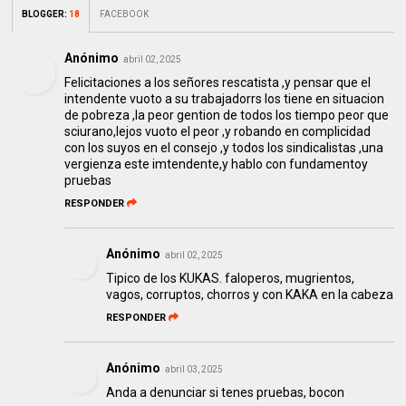
BLOGGER
:
18
FACEBOOK
Anónimo
abril 02, 2025
Felicitaciones a los señores rescatista ,y pensar que el
intendente vuoto a su trabajadorrs los tiene en situacion
de pobreza ,la peor gention de todos los tiempo peor que
sciurano,lejos vuoto el peor ,y robando en complicidad
con los suyos en el consejo ,y todos los sindicalistas ,una
vergienza este imtendente,y hablo con fundamentoy
pruebas
RESPONDER
Anónimo
abril 02, 2025
Tipico de los KUKAS. faloperos, mugrientos,
vagos, corruptos, chorros y con KAKA en la cabeza
RESPONDER
Anónimo
abril 03, 2025
Anda a denunciar si tenes pruebas, bocon