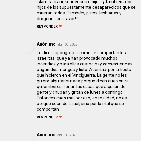
islamita, iraní, kondenada e hijos, y también a los
hijos de los supuestamente desaparecidos que se
mueran todos. También, putos, lesbianas y
drogones por favor!!!!
RESPONDER
Anónimo
abril 03, 2025
Lo dice, supongo, por como se comportan los
israelitas, que ya han provocado muchos
incendios y para ellos casi no hay consecuencias,
pagan dos mangos y listo. Además. por la fiesta
que hicieron en el Vinciguerra. La gente no les
quiere alquilar ni nada porque dicen que son re
quilomberos, llenan las casas que alquilan de
gente y chupan y gritan de lunes a domingo.
Entonces caen mal por eso, en realidad, no es
porque sean de Israel, sino por lo mal que se
comportan.
RESPONDER
Anónimo
abril 03, 2025