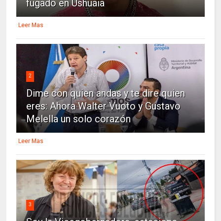
fugado en Ushuaia
Leer Mas
2
Dime con quien andas y te dire quien
eres: Ahora Walter Vuoto y Gustavo
Melella un solo corazón
Leer Mas
3