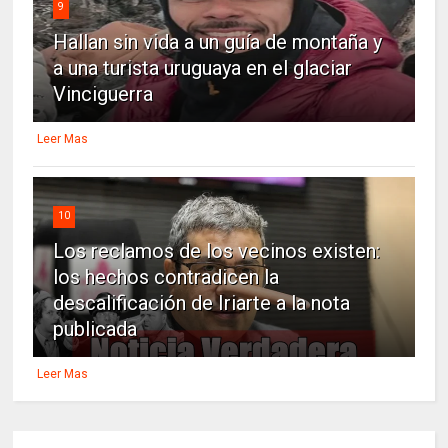
9
Hallan sin vida a un guía de montaña y
a una turista uruguaya en el glaciar
Vinciguerra
Leer Mas
10
Los reclamos de los vecinos existen:
los hechos contradicen la
descalificación de Iriarte a la nota
publicada
Leer Mas