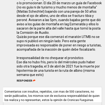
o lo promocionan. El día 20 de marzo un guía de Facebook
(no es guía ni de turismo y mucho menos de montaña"
(Matías Schechtel) bajando con una pareja de 50 años
desde el ojo de albino, uno de ellos se fracturo tibia y
peroné. Avisaron a las 5pm, cuando bajaba gente que dió
aviso a los guías de montaña en lag Esmeralda y ellos lo
sacaron de la parte alta del valle hasta que tomó la posta
la Comisión de Auxilio.
Quizás porque ese día comenzó el maratón UTMB no se
supo ni publicó en ningún lado. Pero esta gente
improvisada es responsable de poner en riesgo a turistas,
acompañada de la inacción de quién debe fiscalizarlo.
Irresponsailidad de no chequear el pronóstico.
Ese día no hubo frío, pero lo del miércoles pudo haber
sido otra tragedia; el 3 de abril de 2021 fue la muerte por
hipotermia de una turista en la ruta de albino (misma
semana que esto)
RESPONDER
Comentarios con insultos, repetidos, con mas de 500 caracteres, no
serán publicados, los mismos son de exclusiva responsabilidad de quien
los realiza y no representan, estos la opinión de Cronicas Fueguinas.