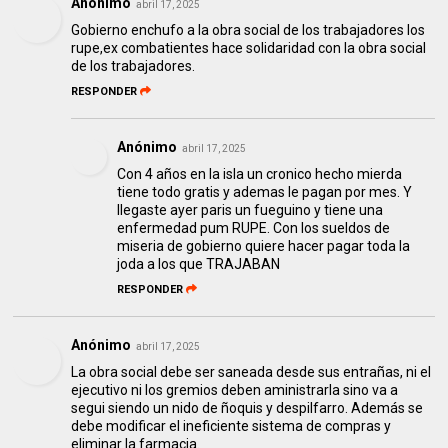
Anónimo
abril 17, 2025
Gobierno enchufo a la obra social de los trabajadores los
rupe,ex combatientes hace solidaridad con la obra social
de los trabajadores.
RESPONDER
Anónimo
abril 17, 2025
Con 4 años en la isla un cronico hecho mierda
tiene todo gratis y ademas le pagan por mes. Y
llegaste ayer paris un fueguino y tiene una
enfermedad pum RUPE. Con los sueldos de
miseria de gobierno quiere hacer pagar toda la
joda a los que TRAJABAN
RESPONDER
Anónimo
abril 17, 2025
La obra social debe ser saneada desde sus entrañas, ni el
ejecutivo ni los gremios deben aministrarla sino va a
segui siendo un nido de ñoquis y despilfarro. Además se
debe modificar el ineficiente sistema de compras y
eliminar la farmacia.