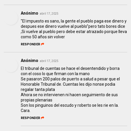
Anónimo
abril 17, 2025
"El impuesto es sano, la gente el pueblo paga ese dinero y
despues ese dinero vuelve al pueblo"pero tato bores dice
,Si vuelve al pueblo pero debe estar atrazado porque lleva
como 50 años sin volver
RESPONDER
Anónimo
abril 17, 2025
El tribunal de cuentas se hace el desentendido y borra
con el coso lo que firman con la mano
Se pasaron 200 palos de puerto a salud a pesar que el
Honorable Tribunal de. Cuentas les dijo nonse podia
regalar tanta plata
Ahora se no intervienen ni hacen seguimiento de sus
propias plenarias
Son los pinguinos del escudo y roberto se les rie en la.
Cara.
RESPONDER