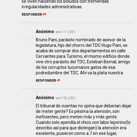
se viven haciendo los boludos con tremendas
irregularidades administrativas.
RESPONDER
Anónimo
abril 17, 2025
Bruno Pani, parásito nombrado de asesor de la
legislatura, hijo del chorro del TDC Hugo Pani, se
acaba de comprar dos departamentos en calle
Cervantes para Turismo, el mismo edificio donde
vive otro parásito del TDC, Esteban Bernal, amigo
de los corruptos tucumanos gatos de esa
podredumbre del TDC. Ahi va la plata nuestra.
RESPONDER
Anónimo
abril 18, 2025
El tribunal de cuentas no opina que deberían dejar
de meter gente? Es pésima la atención, son
ineficientes, pero meten más y más gente.
Cuando solo ayendía el chico con labio leporino(lo
describo así para que distingan) la atención era
excelente, pusieron como a 7 en ese lugar,