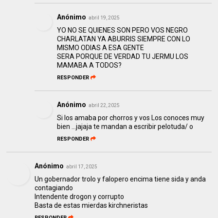
Anónimo
abril 19, 2025
YO NO SE QUIENES SON PERO VOS NEGRO
CHARLATAN YA ABURRIS SIEMPRE CON LO
MISMO ODIAS A ESA GENTE
SERA PORQUE DE VERDAD TU JERMU LOS
MAMABA A TODOS?
RESPONDER
Anónimo
abril 22, 2025
Si los amaba por chorros y vos Los conoces muy
bien …jajaja te mandan a escribir pelotuda/ o
RESPONDER
Anónimo
abril 17, 2025
Un gobernador trolo y falopero encima tiene sida y anda
contagiando
Intendente drogon y corrupto
Basta de estas mierdas kirchneristas
RESPONDER