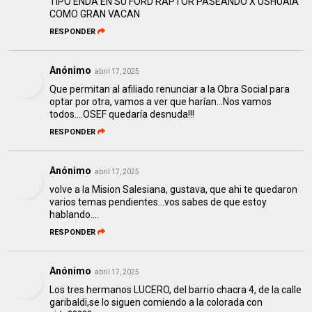
TIPO ENDA EN SU FORD RAPTOR PASEANDO X USHUAIA
COMO GRAN VACAN
RESPONDER
Anónimo
abril 17, 2025
Que permitan al afiliado renunciar a la Obra Social para
optar por otra, vamos a ver que harían...Nos vamos
todos....OSEF quedaría desnuda!!!
RESPONDER
Anónimo
abril 17, 2025
volve a la Mision Salesiana, gustava, que ahi te quedaron
varios temas pendientes...vos sabes de que estoy
hablando....
RESPONDER
Anónimo
abril 17, 2025
Los tres hermanos LUCERO, del barrio chacra 4, de la calle
garibaldi,se lo siguen comiendo a la colorada con