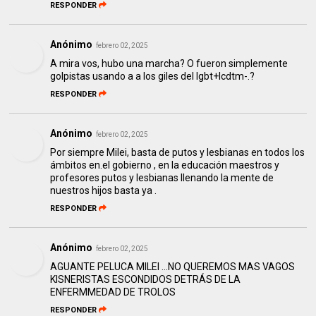
RESPONDER
Anónimo
febrero 02, 2025
A mira vos, hubo una marcha? O fueron simplemente
golpistas usando a a los giles del lgbt+lcdtm-.?
RESPONDER
Anónimo
febrero 02, 2025
Por siempre Milei, basta de putos y lesbianas en todos los
ámbitos en.el gobierno , en la educación maestros y
profesores putos y lesbianas llenando la mente de
nuestros hijos basta ya .
RESPONDER
Anónimo
febrero 02, 2025
AGUANTE PELUCA MILEI …NO QUEREMOS MAS VAGOS
KISNERISTAS ESCONDIDOS DETRÁS DE LA
ENFERMMEDAD DE TROLOS
RESPONDER