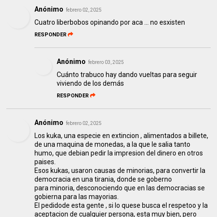
Anónimo
febrero 02, 2025
Cuatro liberbobos opinando por aca ... no esxisten
RESPONDER
Anónimo
febrero 03, 2025
Cuánto trabuco hay dando vueltas para seguir
viviendo de los demás
RESPONDER
Anónimo
febrero 02, 2025
Los kuka, una especie en extincion , alimentados a billete,
de una maquina de monedas, a la que le salia tanto
humo, que debian pedir la impresion del dinero en otros
paises.
Esos kukas, usaron causas de minorias, para convertir la
democracia en una tirania, donde se goberno
para minoria, desconociendo que en las democracias se
gobierna para las mayorias.
El pedidode esta gente , si lo quese busca el respetoo y la
aceptacion de cualquier persona, esta muy bien, pero