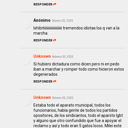
RESPONDER
Anónimo
febrero 02, 2025
lshibitiiiiiiiiiiiiiiiiiiiii tremendos idiotas los q van a la
marcha.
RESPONDER
Unknown
febrero 03, 2025
Si hubiers dictadura como dicen pero ni en pedo
iban a marchar y romper todo como hicieron estos
degenerados.
RESPONDER
Unknown
febrero 03, 2025
Estaba todo el aparato municipal, todos los
funcionarios, había gente de todos los partidos
opositores, de los sindicantos, todo el aparsto lgbt
y alguno que otro confundido que fue a apoyar el
reclamo y así y todo eran 5 gatos locos. Milei este