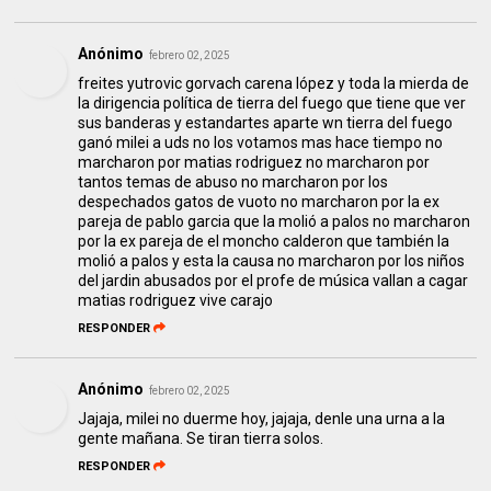
Anónimo
febrero 02, 2025
freites yutrovic gorvach carena lópez y toda la mierda de
la dirigencia política de tierra del fuego que tiene que ver
sus banderas y estandartes aparte wn tierra del fuego
ganó milei a uds no los votamos mas hace tiempo no
marcharon por matias rodriguez no marcharon por
tantos temas de abuso no marcharon por los
despechados gatos de vuoto no marcharon por la ex
pareja de pablo garcia que la molió a palos no marcharon
por la ex pareja de el moncho calderon que también la
molió a palos y esta la causa no marcharon por los niños
del jardin abusados por el profe de música vallan a cagar
matias rodriguez vive carajo
RESPONDER
Anónimo
febrero 02, 2025
Jajaja, milei no duerme hoy, jajaja, denle una urna a la
gente mañana. Se tiran tierra solos.
RESPONDER