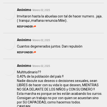
Anónimo
febrero 02, 2025
Imvitaron hasta la abuelaa con tal de hacer numero.. jaja..
( tranqui ,mañana renuncia Milei)..
RESPONDER
Anónimo
febrero 02, 2025
Cuantos degenerados juntos. Dan repulsión
RESPONDER
Anónimo
febrero 02, 2025
Multitudinario??
0,40% de la población del país !!
Nadie discute sus deseos o decisiones sexuales, sean
LIBRES de hacer con su vida lo que deseen, MIENTRAS
NO SEA DELANTE DE LOS NIÑOS y CON SU DINERO !!
Esta marcha es porque se les están acabando los curros.
Consigan un trabajo no por con quien se acuestan sino
por SU CAPACIDAD, como hacemos todos.
CANSAN