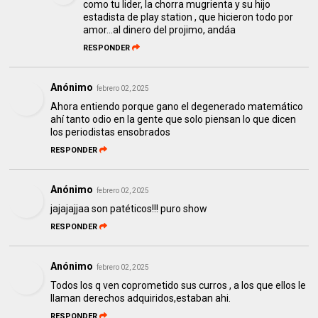
como tu lider, la chorra mugrienta y su hijo
estadista de play station , que hicieron todo por
amor...al dinero del projimo, andáa
RESPONDER
Anónimo
febrero 02, 2025
Ahora entiendo porque gano el degenerado matemático
ahí tanto odio en la gente que solo piensan lo que dicen
los periodistas ensobrados
RESPONDER
Anónimo
febrero 02, 2025
jajajajjaa son patéticos!!! puro show
RESPONDER
Anónimo
febrero 02, 2025
Todos los q ven coprometido sus curros , a los que ellos le
llaman derechos adquiridos,estaban ahi.
RESPONDER