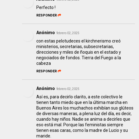
Perfecto !
RESPONDER
Anónimo
febrero 02, 2025
con estas pelotudeces el kirchnerismo creó
ministerios, secretarias, subsecretarias,
direcciones y miles de ñoquis en el estado y
negociados de fondos. Tierra del Fuego a la
cabeza
RESPONDER
Anónimo
febrero 02, 2025
Así es, para decirlo clarito, a este colectivo le
tienen tanto miedo que en la última marcha en
Buenos Aires los muchachos exhibían sus glúteos
de diversas maneras, a plena luz del día, es decir,
cuando hay niños. Nadie se anima a decirles que
eso está mal. Porque las feministas siempre
tienen esas caras, como la madre de Lucio y su
maride.