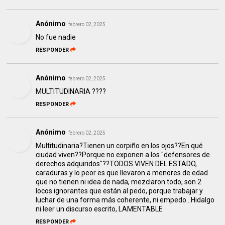
Anónimo
febrero 02, 2025
No fue nadie
RESPONDER
Anónimo
febrero 02, 2025
MULTITUDINARIA ????
RESPONDER
Anónimo
febrero 02, 2025
Multitudinaria?Tienen un corpiño en los ojos??En qué
ciudad viven??Porque no exponen a los "defensores de
derechos adquiridos"??TODOS VIVEN DEL ESTADO,
caraduras y lo peor es que llevaron a menores de edad
que no tienen ni idea de nada, mezclaron todo, son 2
locos ignorantes que están al pedo, porque trabajar y
luchar de una forma más coherente, ni empedo...Hidalgo
ni leer un discurso escrito, LAMENTABLE
RESPONDER