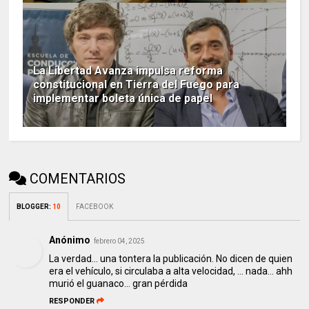
La Libertad Avanza impulsa reforma
constitucional en Tierra del Fuego para
implementar boleta única de papel
COMENTARIOS
BLOGGER
:
10
FACEBOOK
Anónimo
febrero 04, 2025
La verdad... una tontera la publicación. No dicen de quien
era el vehículo, si circulaba a alta velocidad, ... nada... ahh
murió el guanaco... gran pérdida
RESPONDER