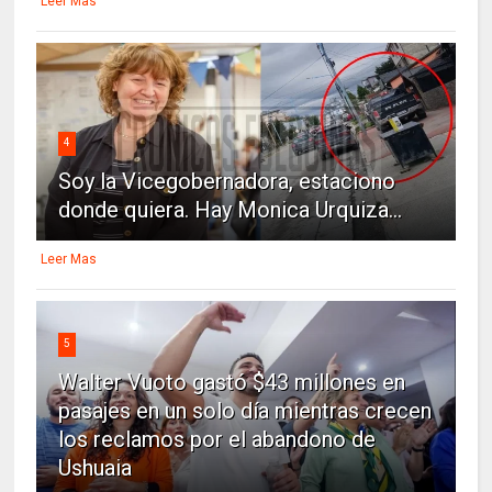
Leer Mas
4
Soy la Vicegobernadora, estaciono
donde quiera. Hay Monica Urquiza...
Leer Mas
5
Walter Vuoto gastó $43 millones en
pasajes en un solo día mientras crecen
los reclamos por el abandono de
Ushuaia