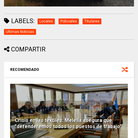
LABELS:
Locales
Policiales
Titulares
Ultimas Noticias
COMPARTIR
RECOMENDADO
Crisis en las textiles: Melella asegura que
"defenderemos todos los puestos de trabajo"