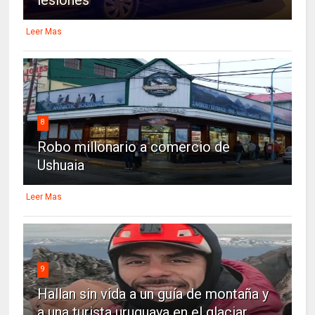
lesiones
Leer Mas
8
Robo millonario a comercio de
Ushuaia
Leer Mas
9
Hallan sin vida a un guía de montaña y
a una turista uruguaya en el glaciar