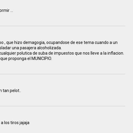
mir ...
 bobo , que hizo demagogia, ocupandose de ese tema cuando a un
asladar una pasajera alcoholizada.
lquier polutica de suba de impuestos que nos lleve a la inflacion.
 que proponga el MUNICIPIO.
n tan pelot..
 los tiros jajaja