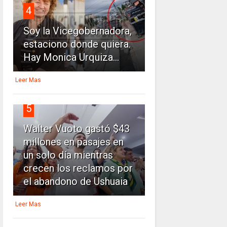
4
Soy la Vicegobernadora,
estaciono donde quiera.
Hay Monica Urquiza...
Leer Mas
5
Walter Vuoto gastó $43
millones en pasajes en
un solo día mientras
crecen los reclamos por
el abandono de Ushuaia
Leer Mas