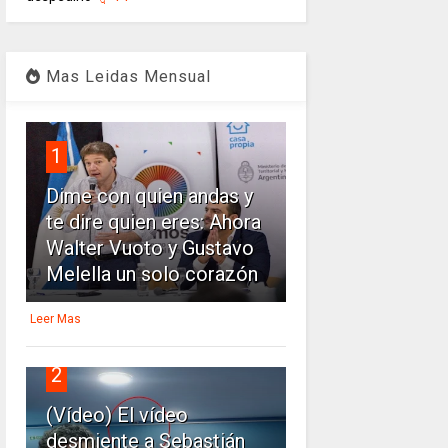
Mas Leidas Mensual
1
Dime con quien andas y
te dire quien eres: Ahora
Walter Vuoto y Gustavo
Melella un solo corazón
Leer Mas
2
(Vídeo) El vídeo
desmiente a Sebastián