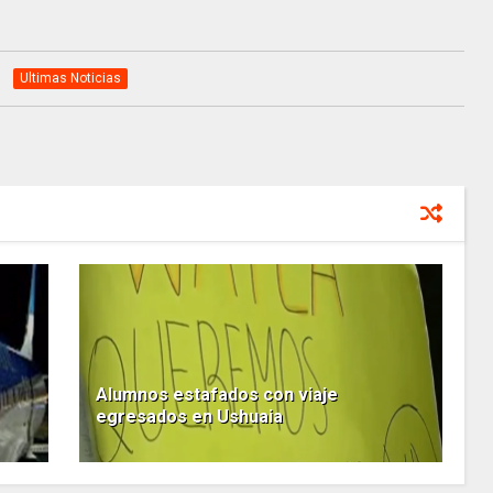
Ultimas Noticias
Alumnos estafados con viaje
egresados en Ushuaia