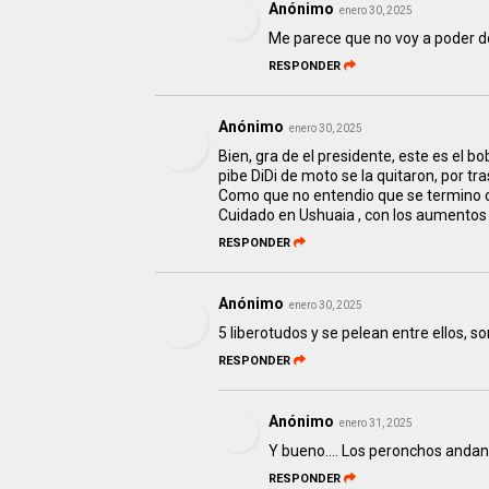
Anónimo
enero 30, 2025
Me parece que no voy a poder dor
RESPONDER
Anónimo
enero 30, 2025
Bien, gra de el presidente, este es el
pibe DiDi de moto se la quitaron, por tr
Como que no entendio que se termino cua
Cuidado en Ushuaia , con los aumentos
RESPONDER
Anónimo
enero 30, 2025
5 liberotudos y se pelean entre ellos, so
RESPONDER
Anónimo
enero 31, 2025
Y bueno.... Los peronchos andan a
RESPONDER