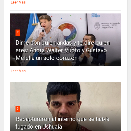
Leer Mas
2
Dime con quien andas y te dire quien
eres: Ahora Walter Vuoto y Gustavo
Melella un solo corazón
Leer Mas
3
Recapturaron al interno que se había
fugado en Ushuaia