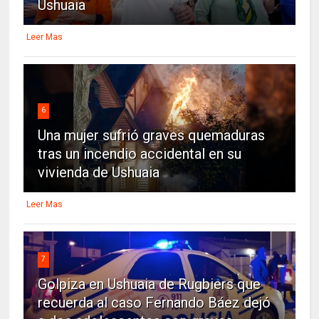
Ushuaia
Leer Mas
6
Una mujer sufrió graves quemaduras
tras un incendio accidental en su
vivienda de Ushuaia
Leer Mas
7
Golpiza en Ushuaia de Rugbiers que
recuerda al caso Fernando Báez dejó