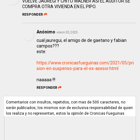
VUELVE JAUREGI Y CHITO WALNER ASI EL AUDITOR SE
COMPRA OTRA VIVIENDA EN EL PIPO.
RESPONDER
Anónimo
enero 30, 2025
cual jauregui, el amigo de de gaetano y fabian
campos???
este:
https://www.cronicasfueguinas.com/2021/05/pri
sion-en-suspenso-para-el-ex-asesor.html
naaaaa !!!
RESPONDER
Comentarios con insultos, repetidos, con mas de 500 caracteres, no
serán publicados, los mismos son de exclusiva responsabilidad de quien
los realiza y no representan, estos la opinión de Cronicas Fueguinas.