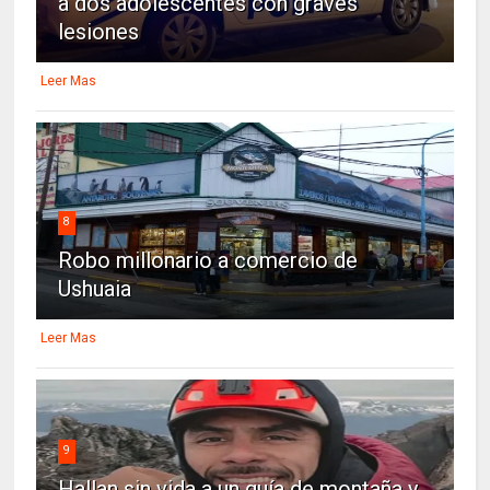
a dos adolescentes con graves
lesiones
Leer Mas
8
Robo millonario a comercio de
Ushuaia
Leer Mas
9
Hallan sin vida a un guía de montaña y