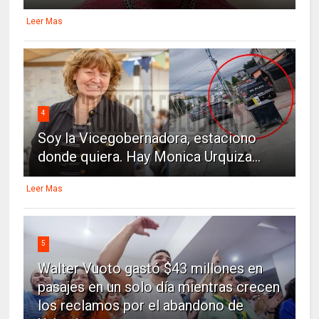
Leer Mas
4
Soy la Vicegobernadora, estaciono
donde quiera. Hay Monica Urquiza...
Leer Mas
5
Walter Vuoto gastó $43 millones en
pasajes en un solo día mientras crecen
los reclamos por el abandono de