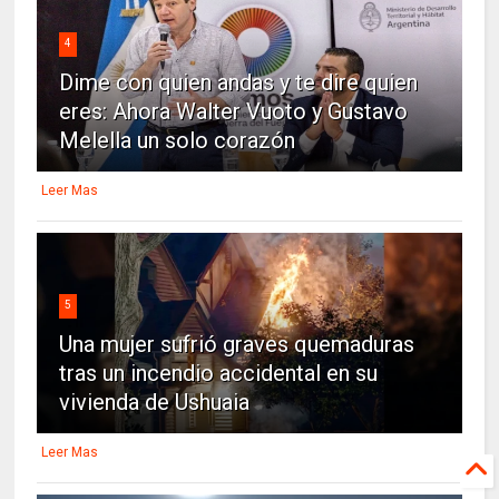
4
Dime con quien andas y te dire quien
eres: Ahora Walter Vuoto y Gustavo
Melella un solo corazón
Leer Mas
5
Una mujer sufrió graves quemaduras
tras un incendio accidental en su
vivienda de Ushuaia
Leer Mas