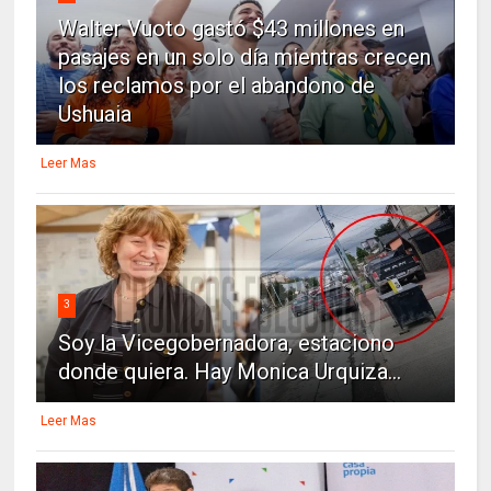
Walter Vuoto gastó $43 millones en
pasajes en un solo día mientras crecen
los reclamos por el abandono de
Ushuaia
Leer Mas
3
Soy la Vicegobernadora, estaciono
donde quiera. Hay Monica Urquiza...
Leer Mas