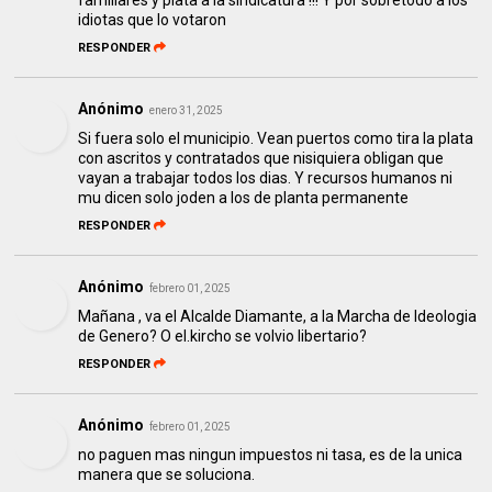
familiares y plata a la sindicatura !!! Y por sobretodo a los
idiotas que lo votaron
RESPONDER
Anónimo
enero 31, 2025
Si fuera solo el municipio. Vean puertos como tira la plata
con ascritos y contratados que nisiquiera obligan que
vayan a trabajar todos los dias. Y recursos humanos ni
mu dicen solo joden a los de planta permanente
RESPONDER
Anónimo
febrero 01, 2025
Mañana , va el Alcalde Diamante, a la Marcha de Ideologia
de Genero? O el.kircho se volvio libertario?
RESPONDER
Anónimo
febrero 01, 2025
no paguen mas ningun impuestos ni tasa, es de la unica
manera que se soluciona.