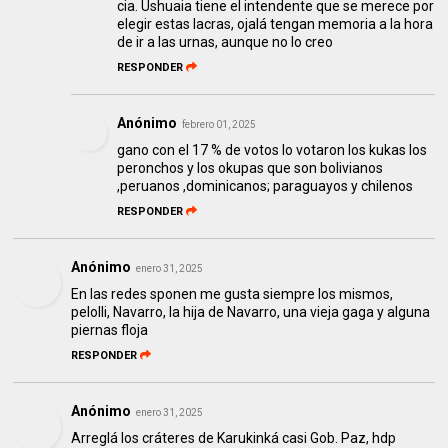
cia. Ushuaia tiene el intendente que se merece por
elegir estas lacras, ojalá tengan memoria a la hora
de ir a las urnas, aunque no lo creo
RESPONDER
Anónimo
febrero 01, 2025
gano con el 17 % de votos lo votaron los kukas los
peronchos y los okupas que son bolivianos
,peruanos ,dominicanos; paraguayos y chilenos
RESPONDER
Anónimo
enero 31, 2025
En las redes sponen me gusta siempre los mismos,
pelolli, Navarro, la hija de Navarro, una vieja gaga y alguna
piernas floja
RESPONDER
Anónimo
enero 31, 2025
Arreglá los cráteres de Karukinká casi Gob. Paz, hdp