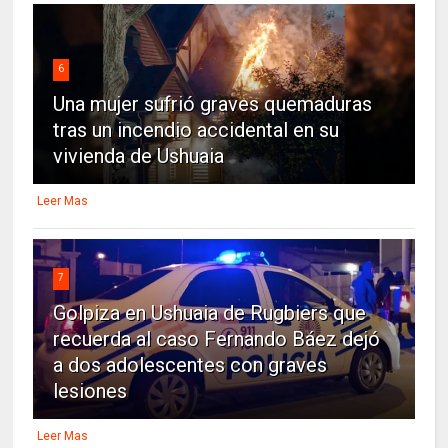
6
Una mujer sufrió graves quemaduras
tras un incendio accidental en su
vivienda de Ushuaia
Leer Mas
7
Golpiza en Ushuaia de Rugbiers que
recuerda al caso Fernando Báez dejó
a dos adolescentes con graves
lesiones
Leer Mas