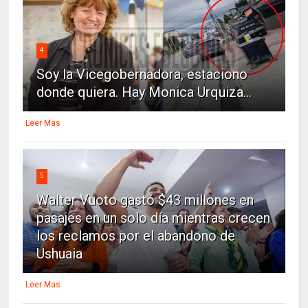
4
Soy la Vicegobernadora, estaciono
donde quiera. Hay Monica Urquiza...
Leer Mas
5
Walter Vuoto gastó $43 millones en
pasajes en un solo día mientras crecen
los reclamos por el abandono de
Ushuaia
Leer Mas