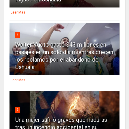
Leer Mas
2
Walter Vuoto gastó $43 millones en
pasajes en un solo día mientras crecen
los reclamos por el abandono de
Ushuaia
Leer Mas
3
Una mujer sufrió graves quemaduras
tras un incendio accidental en su