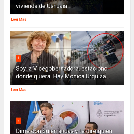
vivienda de Ushuaia
Leer Mas
4
Soy la Vicegobernadora, estaciono
donde quiera. Hay Monica Urquiza...
Leer Mas
5
Dime con quien andas y te dire quien