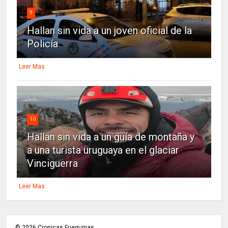
9
Hallan sin vida a un joven oficial de la
Policía
Leer Mas
10
Hallan sin vida a un guía de montaña y
a una turista uruguaya en el glaciar
Vinciguerra
Leer Mas
©
2026
Cronicas Fueguinas