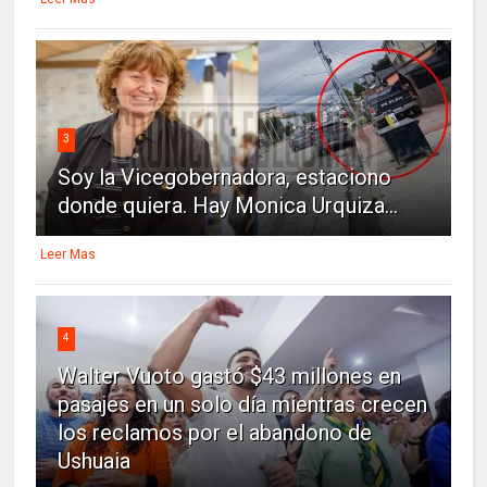
3
Soy la Vicegobernadora, estaciono
donde quiera. Hay Monica Urquiza...
Leer Mas
4
Walter Vuoto gastó $43 millones en
pasajes en un solo día mientras crecen
los reclamos por el abandono de
Ushuaia