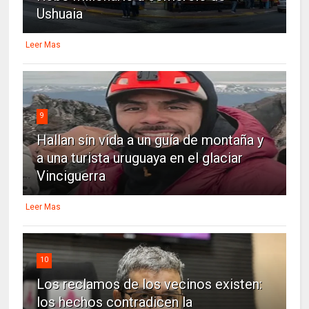
Ushuaia
Leer Mas
9
Hallan sin vida a un guía de montaña y
a una turista uruguaya en el glaciar
Vinciguerra
Leer Mas
10
Los reclamos de los vecinos existen:
los hechos contradicen la