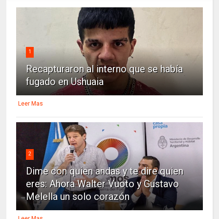
1
Recapturaron al interno que se había
fugado en Ushuaia
Leer Mas
2
Dime con quien andas y te dire quien
eres: Ahora Walter Vuoto y Gustavo
Melella un solo corazón
Leer Mas