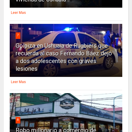
Leer Mas
7
Golpiza en Ushuaia de Rugbiers que
recuerda al caso Fernando Báez dejó
a dos adolescentes con graves
lesiones
Leer Mas
8
Robo millonario a comercio de