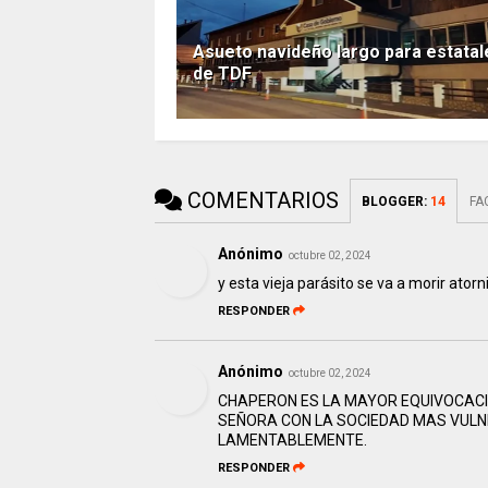
Asueto navideño largo para estatal
de TDF
COMENTARIOS
BLOGGER
:
14
FA
Anónimo
octubre 02, 2024
y esta vieja parásito se va a morir atornil
RESPONDER
Anónimo
octubre 02, 2024
CHAPERON ES LA MAYOR EQUIVOCACION
SEÑORA CON LA SOCIEDAD MAS VULNE
LAMENTABLEMENTE.
RESPONDER