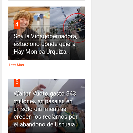
4
Soy la Vicegobernadora,
estaciono donde quiera.
Hay Monica Urquiza...
Leer Mas
5
Walter Vuoto gastó $43
millones en pasajes en
un solo día mientras
crecen los reclamos por
el abandono de Ushuaia