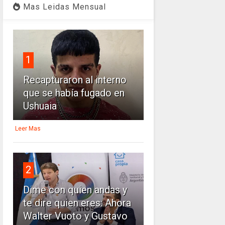
Mas Leidas Mensual
1
Recapturaron al interno
que se había fugado en
Ushuaia
Leer Mas
2
Dime con quien andas y
te dire quien eres: Ahora
Walter Vuoto y Gustavo