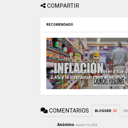
COMPARTIR
RECOMENDADO
INDEC: La inflación de febrero fue d
2,4% y la interanual cayó al 66,9%
COMENTARIOS
BLOGGER
:
35
FA
Anónimo
octubre 10, 2024