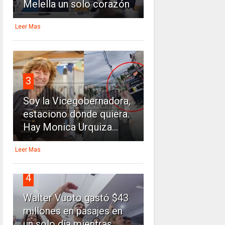
Melella un solo corazón
Leer Mas
3
Soy la Vicegobernadora,
estaciono donde quiera.
Hay Monica Urquiza...
Leer Mas
4
Walter Vuoto gastó $43
millones en pasajes en
un solo día mientras