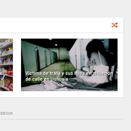
el
Víctima de trata y sus hijos en situación
de calle en Ushuaia
CEBOOK