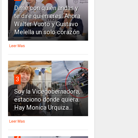
Dime con quien andas y
te dire quien eres: Ahora
Walter Vuoto y Gustavo
Melella un solo corazón
Leer Mas
3
Soy la Vicegobernadora,
estaciono donde quiera.
Hay Monica Urquiza...
Leer Mas