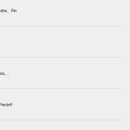
o.. . Fin
, ....
 Perón!!