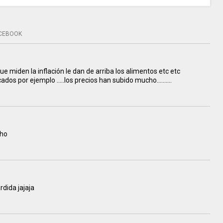
CEBOOK
 miden la inflación le dan de arriba los alimentos etc etc
rcados por ejemplo .....los precios han subido mucho..........
cho
dida jajaja