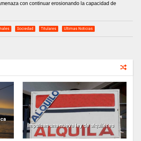
 amenaza con continuar erosionando la capacidad de
onales
Sociedad
Titulares
Ultimas Noticias
ica
Impulsan una nueva ley de alquileres