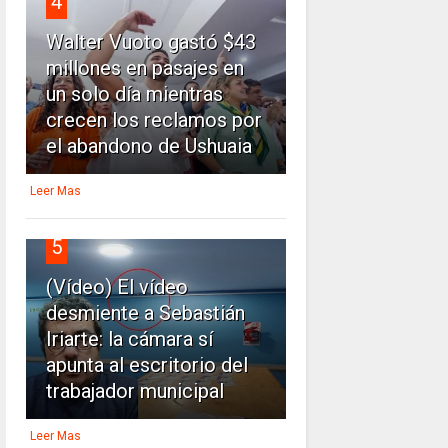
4
Walter Vuoto gastó $43
millones en pasajes en
un solo día mientras
crecen los reclamos por
el abandono de Ushuaia
Leer Mas
5
(Vídeo) El vídeo
desmiente a Sebastián
Iriarte: la cámara sí
apunta al escritorio del
trabajador municipal
Leer Mas