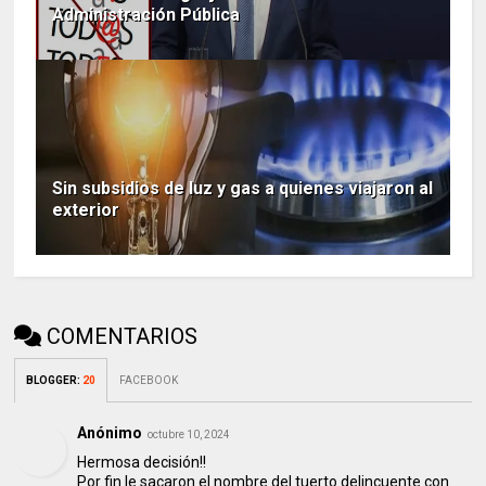
Administración Pública
Sin subsidios de luz y gas a quienes viajaron al
exterior
COMENTARIOS
BLOGGER
:
20
FACEBOOK
Anónimo
octubre 10, 2024
Hermosa decisión!!
Por fin le sacaron el nombre del tuerto delincuente con