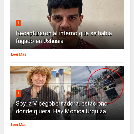
3
Recapturaron al interno que se había
fugado en Ushuaia
Leer Mas
4
Soy la Vicegobernadora, estaciono
donde quiera. Hay Monica Urquiza...
Leer Mas