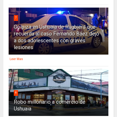
7
Golpiza en Ushuaia de Rugbiers que
recuerda al caso Fernando Báez dejó
a dos adolescentes con graves
lesiones
Leer Mas
8
Robo millonario a comercio de
Ushuaia