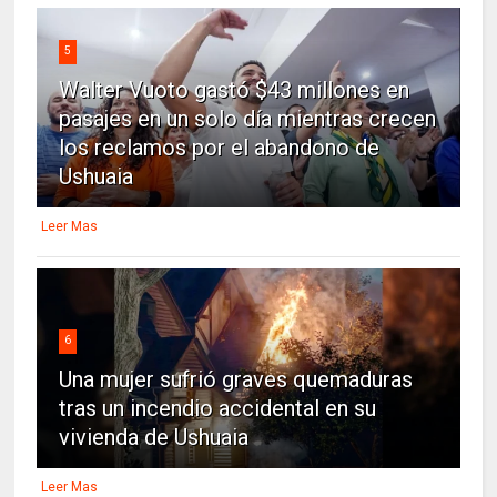
5
Walter Vuoto gastó $43 millones en
pasajes en un solo día mientras crecen
los reclamos por el abandono de
Ushuaia
Leer Mas
6
Una mujer sufrió graves quemaduras
tras un incendio accidental en su
vivienda de Ushuaia
Leer Mas