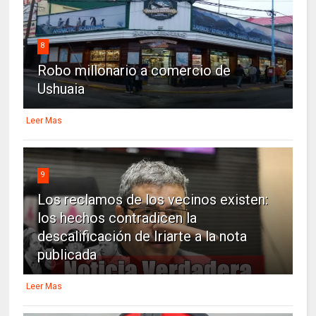
8
Robo millonario a comercio de
Ushuaia
Leer Mas
9
Los reclamos de los vecinos existen:
los hechos contradicen la
descalificación de Iriarte a la nota
publicada
Leer Mas