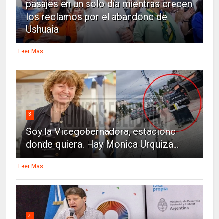
pasajes en un solo día mientras crecen
los reclamos por el abandono de
Ushuaia
Leer Mas
3
Soy la Vicegobernadora, estaciono
donde quiera. Hay Monica Urquiza...
Leer Mas
4