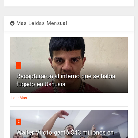
Mas Leidas Mensual
1
Recapturaron al interno que se había
fugado en Ushuaia
Leer Mas
2
Walter Vuoto gastó $43 millones en