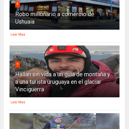
8
Robo millonario a comercio de
Ushuaia
Leer Mas
9
Hallan sin vida a un guía de montaña y
a una turista uruguaya en el glaciar
Vinciguerra
Leer Mas