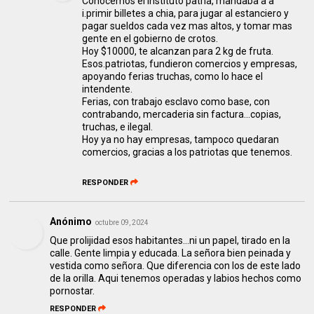
Conocemos el instituto patria, mandaba a a
i.primir billetes a chia, para jugar al estanciero y
pagar sueldos cada vez mas altos, y tomar mas
gente en el gobierno de crotos.
Hoy $10000, te alcanzan para 2 kg de fruta.
Esos.patriotas, fundieron comercios y empresas,
apoyando ferias truchas, como lo hace el
intendente.
Ferias, con trabajo esclavo como base, con
contrabando, mercaderia sin factura...copias,
truchas, e ilegal.
Hoy ya no hay empresas, tampoco quedaran
comercios, gracias a los patriotas que tenemos.
RESPONDER
Anónimo
octubre 09, 2024
Que prolijidad esos habitantes...ni un papel, tirado en la
calle. Gente limpia y educada. La señora bien peinada y
vestida como señora. Que diferencia con los de este lado
de la orilla. Aqui tenemos operadas y labios hechos como
pornostar.
RESPONDER