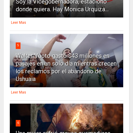
Soy la Vicegobernadora, estaciono
donde quiera. Hay Monica Urquiza...
Leer Mas
5
Walter Vuoto gastó $43 millones en
pasajes en un solo día mientras crecen
los reclamos por el abandono de
Ushuaia
Leer Mas
6