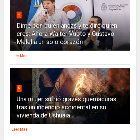
4
Dime con quien andas y te dire quien
eres: Ahora Walter Vuoto y Gustavo
Melella un solo corazón
Leer Mas
5
Una mujer sufrió graves quemaduras
tras un incendio accidental en su
vivienda de Ushuaia
Leer Mas