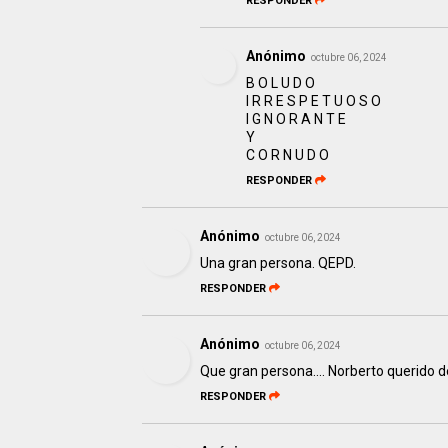
RESPONDER
Anónimo
octubre 06, 2024
B O L U D O
I R R E S P E T U O S O
I G N O R A N T E
Y
C O R N U D O
RESPONDER
Anónimo
octubre 06, 2024
Una gran persona. QEPD.
RESPONDER
Anónimo
octubre 06, 2024
Que gran persona.... Norberto querido 
RESPONDER