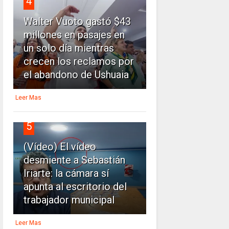
4
Walter Vuoto gastó $43
millones en pasajes en
un solo día mientras
crecen los reclamos por
el abandono de Ushuaia
Leer Mas
5
(Vídeo) El vídeo
desmiente a Sebastián
Iriarte: la cámara sí
apunta al escritorio del
trabajador municipal
Leer Mas