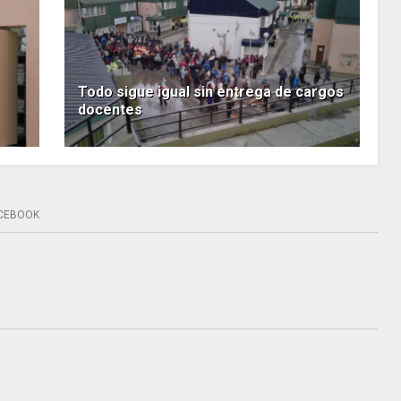
Todo sigue igual sin entrega de cargos
docentes
CEBOOK
.