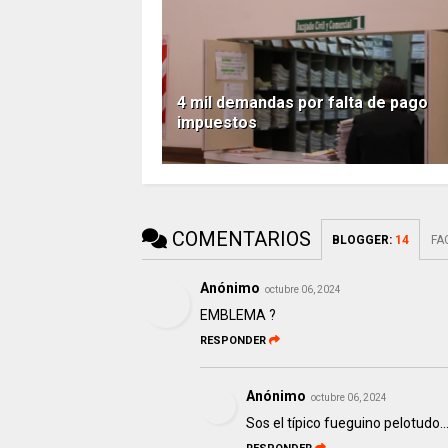
4 mil demandas por falta de pago
impuestos
COMENTARIOS
BLOGGER
:
14
FA
Anónimo
octubre 06, 2024
EMBLEMA ?
RESPONDER
Anónimo
octubre 06, 2024
Sos el típico fueguino pelotudo..