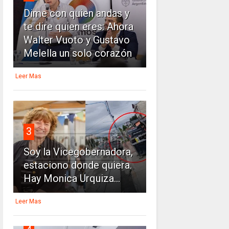
Dime con quien andas y
te dire quien eres: Ahora
Walter Vuoto y Gustavo
Melella un solo corazón
Leer Mas
3
Soy la Vicegobernadora,
estaciono donde quiera.
Hay Monica Urquiza...
Leer Mas