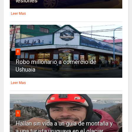
lesiones
Leer Mas
8
Robo millonario a comercio de
Ushuaia
Leer Mas
9
Hallan sin vida a un guía de montaña y
a una turista uruguaya en el glaciar