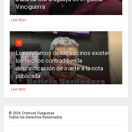
Vinciguerra
Leer Mas
10
Los reclamos de los vecinos existen:
los hechos contradicen la
descalificación de Iriarte a la nota
publicada
Leer Mas
©
2026
Cronicas Fueguinas
Todos los Derechos Reservados