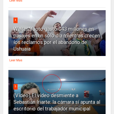
Leer Mas
4
Walter Vuoto gastó $43 millones en
pasajes en un solo día mientras crecen
los reclamos por el abandono de
Ushuaia
Leer Mas
5
(Vídeo) El vídeo desmiente a
Sebastián Iriarte: la cámara sí apunta al
escritorio del trabajador municipal