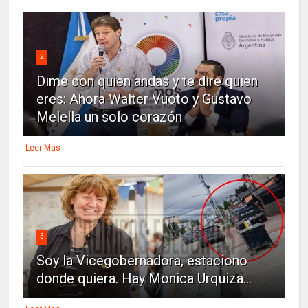
2
Dime con quien andas y te dire quien
eres: Ahora Walter Vuoto y Gustavo
Melella un solo corazón
Leer Mas
3
Soy la Vicegobernadora, estaciono
donde quiera. Hay Monica Urquiza...