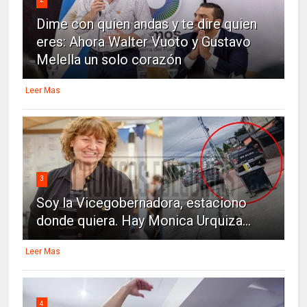
Dime con quien andas y te dire quien
eres: Ahora Walter Vuoto y Gustavo
Melella un solo corazón
Leer Mas
3
Soy la Vicegobernadora, estaciono
donde quiera. Hay Monica Urquiza...
Leer Mas
4