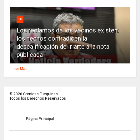
10
Los reclamos de los vecinos existen:
los hechos contradicen la
descalificación de Iriarte a la nota
publicada
Leer Mas
©
2026
Cronicas Fueguinas
Todos los Derechos Reservados
Página Principal