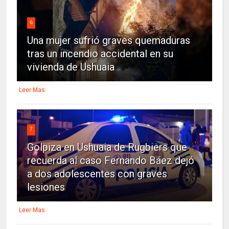
6
Una mujer sufrió graves quemaduras
tras un incendio accidental en su
vivienda de Ushuaia
Leer Mas
7
Golpiza en Ushuaia de Rugbiers que
recuerda al caso Fernando Báez dejó
a dos adolescentes con graves
lesiones
Leer Mas