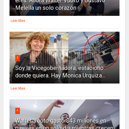
eres: Ahora Walter Vuoto y Gustavo
Melella un solo corazón
Leer Mas
3
Soy la Vicegobernadora, estaciono
donde quiera. Hay Monica Urquiza...
Leer Mas
4
Walter Vuoto gastó $43 millones en
pasajes en un solo día mientras crecen