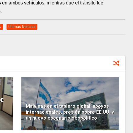
 en ambos vehículos, mientras que el tránsito fue
.
s
Ultimas Noticias
DE
Malvinas en el tablero global: apoyos
internacionales, presión sobre EE.UU. y
un nuevo escenario geopolítico