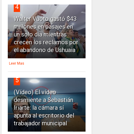
4
Walter Vuoto gastó $43
millones en pasajes en
un solo día mientras
crecen los reclamos por
el abandono de Ushuaia
Leer Mas
5
(Vídeo) El vídeo
desmiente a Sebastián
Iriarte: la cámara sí
apunta al escritorio del
trabajador municipal