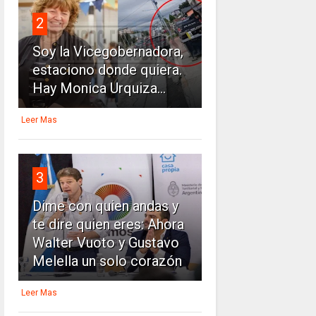
2
Soy la Vicegobernadora,
estaciono donde quiera.
Hay Monica Urquiza...
Leer Mas
3
Dime con quien andas y
te dire quien eres: Ahora
Walter Vuoto y Gustavo
Melella un solo corazón
Leer Mas