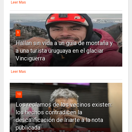
Leer Mas
9
Hallan sin vida a un guía de montaña y
a una turista uruguaya en el glaciar
Vinciguerra
Leer Mas
10
Los reclamos de los vecinos existen:
los hechos contradicen la
descalificación de Iriarte a la nota
publicada