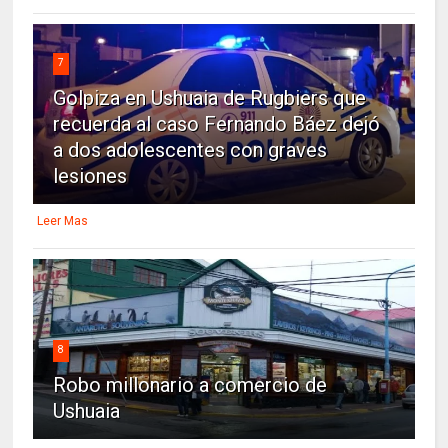
7
Golpiza en Ushuaia de Rugbiers que
recuerda al caso Fernando Báez dejó
a dos adolescentes con graves
lesiones
Leer Mas
8
Robo millonario a comercio de
Ushuaia