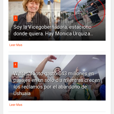
3
Soy la Vicegobernadora, estaciono
donde quiera. Hay Monica Urquiza...
Leer Mas
4
Walter Vuoto gastó $43 millones en
pasajes en un solo día mientras crecen
los reclamos por el abandono de
Ushuaia
Leer Mas