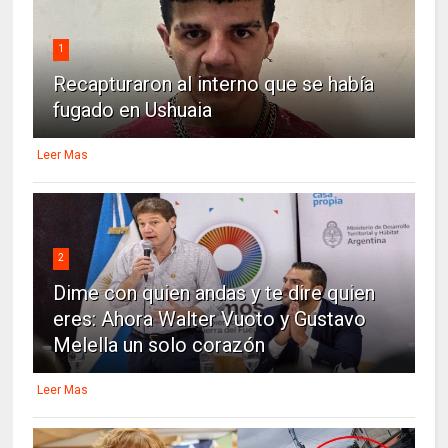
1
Recapturaron al interno que se había
fugado en Ushuaia
Leer Mas
2
Dime con quien andas y te dire quien
eres: Ahora Walter Vuoto y Gustavo
Melella un solo corazón
Leer Mas