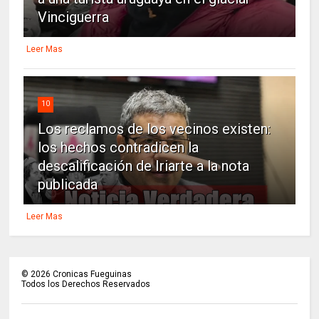
Vinciguerra
Leer Mas
10
Los reclamos de los vecinos existen:
los hechos contradicen la
descalificación de Iriarte a la nota
publicada
Leer Mas
©
2026
Cronicas Fueguinas
Todos los Derechos Reservados