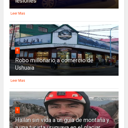
lesiones
Leer Mas
8
Robo millonario a comercio de
Ushuaia
Leer Mas
9
Hallan sin vida a un guía de montaña y
a una turista uruguaya en el glaciar