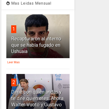
Mas Leidas Mensual
1
Recapturaron al interno
que se había fugado en
Ushuaia
Leer Mas
2
Dime con quien andas y
te dire quien eres: Ahora
Walter Vuoto y Gustavo