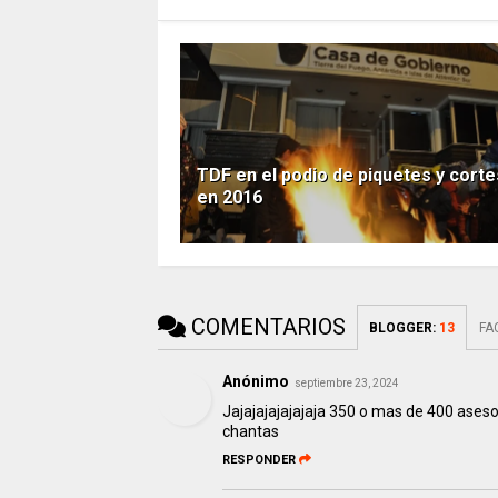
TDF en el podio de piquetes y corte
en 2016
COMENTARIOS
BLOGGER
:
13
FA
Anónimo
septiembre 23, 2024
Jajajajajajajaja 350 o mas de 400 aseso
chantas
RESPONDER