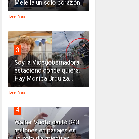
Melella un solo corazón
Leer Mas
3
Soy la Vicegobernadora,
estaciono donde quiera.
Hay Monica Urquiza...
Leer Mas
4
Walter Vuoto gastó $43
millones en pasajes en
un solo día mientras