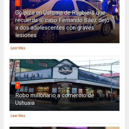
7
Golpiza en Ushuaia de Rugbiers que
recuerda al caso Fernando Báez dejó
a dos adolescentes con graves
lesiones
Leer Mas
8
Robo millonario a comercio de
Ushuaia
Leer Mas