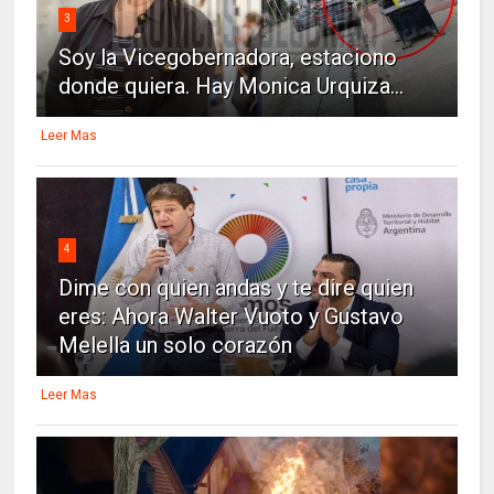
3
Soy la Vicegobernadora, estaciono
donde quiera. Hay Monica Urquiza...
Leer Mas
4
Dime con quien andas y te dire quien
eres: Ahora Walter Vuoto y Gustavo
Melella un solo corazón
Leer Mas