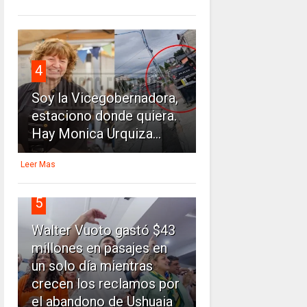
4
Soy la Vicegobernadora,
estaciono donde quiera.
Hay Monica Urquiza...
Leer Mas
5
Walter Vuoto gastó $43
millones en pasajes en
un solo día mientras
crecen los reclamos por
el abandono de Ushuaia