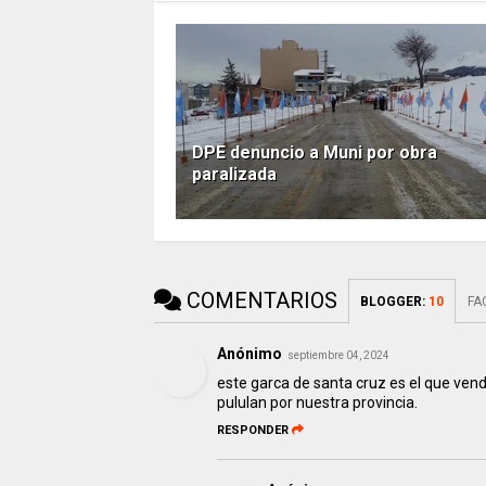
DPE denuncio a Muni por obra
paralizada
COMENTARIOS
BLOGGER
:
10
FA
Anónimo
septiembre 04, 2024
este garca de santa cruz es el que vende
pululan por nuestra provincia.
RESPONDER