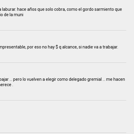
a laburar. hace años que solo cobra, como el gordo sarmiento que
rio de la muni
presentable, por eso no hay $ q alcance, si nadie va a trabajar.
ar ... pero lo vuelven a elegir como delegado gremial ... me hacen
merece .