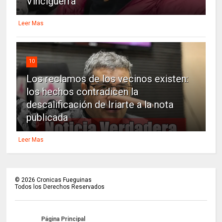
Vinciguerra
Leer Mas
10
Los reclamos de los vecinos existen:
los hechos contradicen la
descalificación de Iriarte a la nota
publicada
Leer Mas
©
2026
Cronicas Fueguinas
Todos los Derechos Reservados
Página Principal