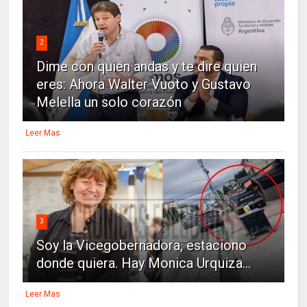
2
Dime con quien andas y te dire quien
eres: Ahora Walter Vuoto y Gustavo
Melella un solo corazón
Leer Mas
3
Soy la Vicegobernadora, estaciono
donde quiera. Hay Monica Urquiza...
Leer Mas