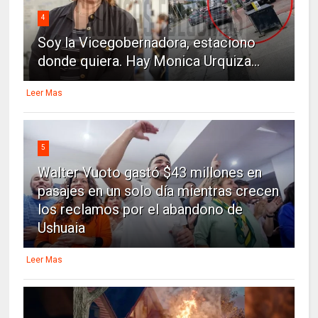
4
Soy la Vicegobernadora, estaciono
donde quiera. Hay Monica Urquiza...
Leer Mas
5
Walter Vuoto gastó $43 millones en
pasajes en un solo día mientras crecen
los reclamos por el abandono de
Ushuaia
Leer Mas