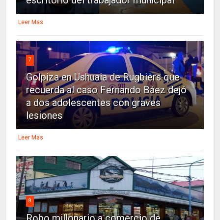
Leer Mas
7
Golpiza en Ushuaia de Rugbiers que
recuerda al caso Fernando Báez dejó
a dos adolescentes con graves
lesiones
Leer Mas
8
Robo millonario a comercio de