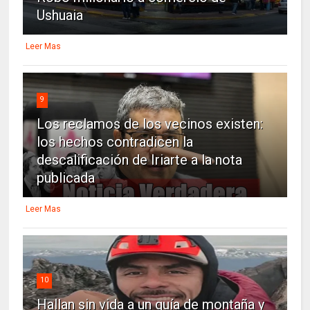
Ushuaia
Leer Mas
9
Los reclamos de los vecinos existen:
los hechos contradicen la
descalificación de Iriarte a la nota
publicada
Leer Mas
10
Hallan sin vida a un guía de montaña y