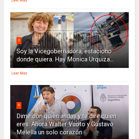
Leer Mas
3
Soy la Vicegobernadora, estaciono
donde quiera. Hay Monica Urquiza...
Leer Mas
4
Dime con quien andas y te dire quien
eres: Ahora Walter Vuoto y Gustavo
Melella un solo corazón