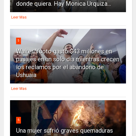
donde quiera. Hay Monica Urquiza...
Leer Mas
5
Walter Vuoto gastó $43 millones en
pasajes en un solo día mientras crecen
los reclamos por el abandono de
Ushuaia
Leer Mas
6
Una mujer sufrió graves quemaduras