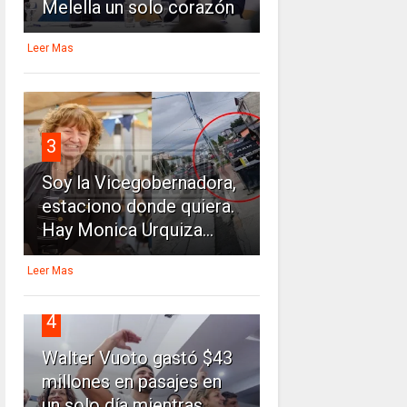
Melella un solo corazón
Leer Mas
3
Soy la Vicegobernadora,
estaciono donde quiera.
Hay Monica Urquiza...
Leer Mas
4
Walter Vuoto gastó $43
millones en pasajes en
un solo día mientras