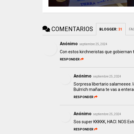
COMENTARIOS
BLOGGER
:
31
FA
Anónimo
septiembre 25, 2024
Con estos kirchneristas que gobiernan 
RESPONDER
Anónimo
septiembre 25, 2024
Sorpresa libertario salameeee. 
Bulrrich mañana te vas a entera
RESPONDER
Anónimo
septiembre 25, 2024
Sos super KKKKK, HACI. NOS E
RESPONDER