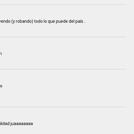
yendo (y robando) todo lo que puede del país...
n
vo
alidad juaaaaaaaa