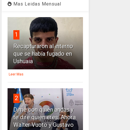
Mas Leidas Mensual
1
Recapturaron al interno
que se había fugado en
Ushuaia
Leer Mas
2
Dime con quien andas y
te dire quien eres: Ahora
Walter Vuoto y Gustavo