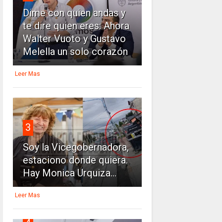
Dime con quien andas y
te dire quien eres: Ahora
Walter Vuoto y Gustavo
Melella un solo corazón
Leer Mas
3
Soy la Vicegobernadora,
estaciono donde quiera.
Hay Monica Urquiza...
Leer Mas