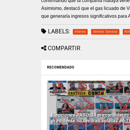
confirmando que la compañía malaya tiene 
Asimismo, destacó que el gas licuado de V
que generaría ingresos significativos para
LABELS:
Interes
Interes General
Not
COMPARTIR
RECOMENDADO
Elecciones PASO, 14 precandidatos
presidente no tendran boletas en 