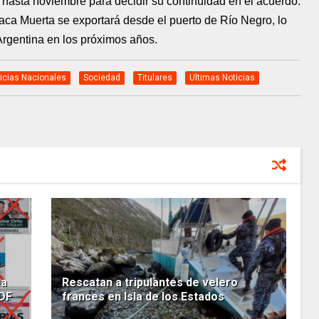
hasta noviembre para decidir su continuidad en el acuerdo.
aca Muerta se exportará desde el puerto de Río Negro, lo
 Argentina en los próximos años.
icias Nacionales
Sociedad
Titulares
Ultimas Noticias
 a
Rescatan a tripulantes de velero
TDF
frances en Isla de los Estados