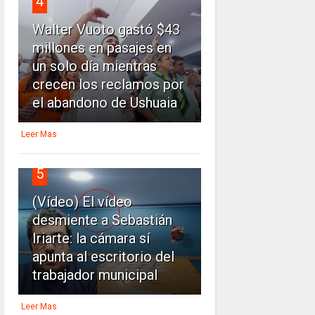
4
Walter Vuoto gastó $43
millones en pasajes en
un solo día mientras
crecen los reclamos por
el abandono de Ushuaia
Leer Mas
5
(Vídeo) El vídeo
desmiente a Sebastián
Iriarte: la cámara sí
apunta al escritorio del
trabajador municipal
Leer Mas