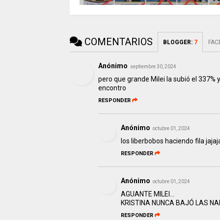
COMENTARIOS
BLOGGER
:
7
FAC
Anónimo
septiembre 30, 2024
pero que grande Milei la subió el 337% y
encontro
RESPONDER
Anónimo
octubre 01, 2024
los liberbobos haciendo fila jajaj
RESPONDER
Anónimo
octubre 01, 2024
AGUANTE MILEI...
KRISTINA NUNCA BAJÓ LAS NA
RESPONDER