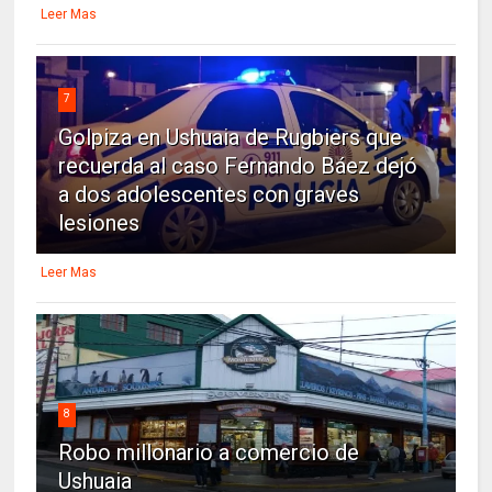
Leer Mas
7
Golpiza en Ushuaia de Rugbiers que
recuerda al caso Fernando Báez dejó
a dos adolescentes con graves
lesiones
Leer Mas
8
Robo millonario a comercio de
Ushuaia