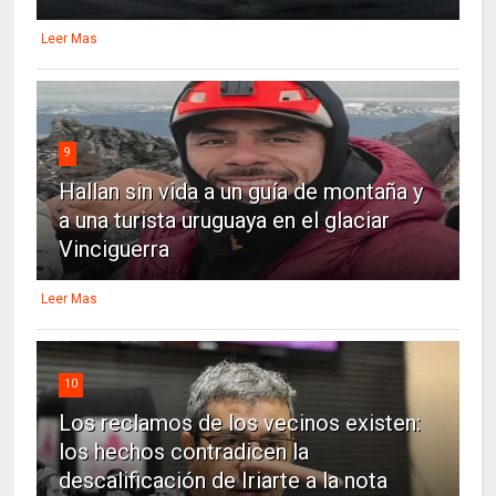
Leer Mas
9
Hallan sin vida a un guía de montaña y
a una turista uruguaya en el glaciar
Vinciguerra
Leer Mas
10
Los reclamos de los vecinos existen:
los hechos contradicen la
descalificación de Iriarte a la nota