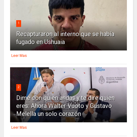
1
Recapturaron al interno que se había
fugado en Ushuaia
Leer Mas
2
Dime con quien andas y te dire quien
eres: Ahora Walter Vuoto y Gustavo
Melella un solo corazón
Leer Mas