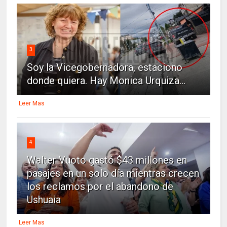
3
Soy la Vicegobernadora, estaciono
donde quiera. Hay Monica Urquiza...
Leer Mas
4
Walter Vuoto gastó $43 millones en
pasajes en un solo día mientras crecen
los reclamos por el abandono de
Ushuaia
Leer Mas