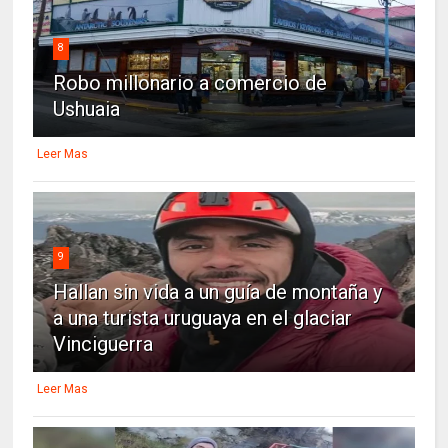
8
Robo millonario a comercio de
Ushuaia
Leer Mas
9
Hallan sin vida a un guía de montaña y
a una turista uruguaya en el glaciar
Vinciguerra
Leer Mas