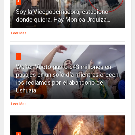
4
Soy la Vicegobernadora, estaciono
donde quiera. Hay Monica Urquiza...
Leer Mas
5
Walter Vuoto gastó $43 millones en
pasajes en un solo día mientras crecen
los reclamos por el abandono de
Ushuaia
Leer Mas
6