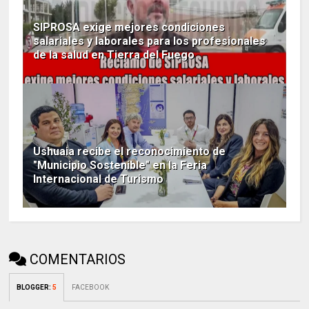
SIPROSA exige mejores condiciones
salariales y laborales para los profesionales
de la salud en Tierra del Fuego
Ushuaia recibe el reconocimiento de
"Municipio Sostenible" en la Feria
Internacional de Turismo
COMENTARIOS
BLOGGER
:
5
FACEBOOK