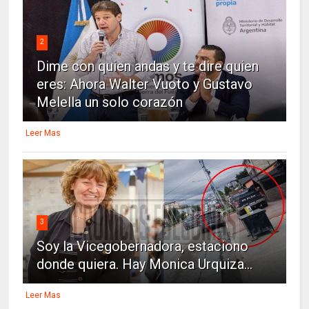
2
Dime con quien andas y te dire quien
eres: Ahora Walter Vuoto y Gustavo
Melella un solo corazón
Leer Mas
3
Soy la Vicegobernadora, estaciono
donde quiera. Hay Monica Urquiza...
Leer Mas