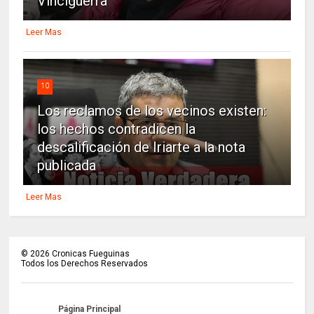
Vinciguerra
Leer Mas
10
Los reclamos de los vecinos existen:
los hechos contradicen la
descalificación de Iriarte a la nota
publicada
Leer Mas
©
2026
Cronicas Fueguinas
Todos los Derechos Reservados
Página Principal