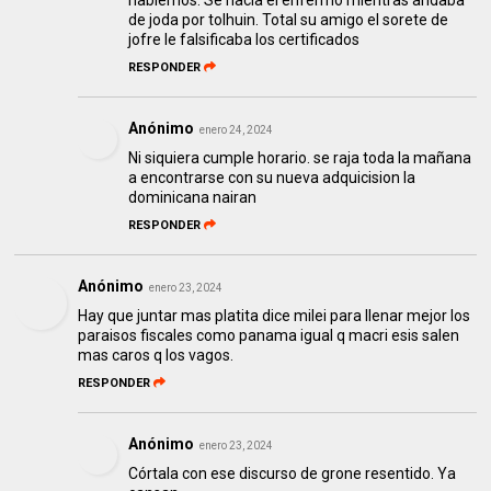
hablemos. Se hacia el enfermo mientras andaba
de joda por tolhuin. Total su amigo el sorete de
jofre le falsificaba los certificados
RESPONDER
Anónimo
enero 24, 2024
Ni siquiera cumple horario. se raja toda la mañana
a encontrarse con su nueva adquicision la
dominicana nairan
RESPONDER
Anónimo
enero 23, 2024
Hay que juntar mas platita dice milei para llenar mejor los
paraisos fiscales como panama igual q macri esis salen
mas caros q los vagos.
RESPONDER
Anónimo
enero 23, 2024
Córtala con ese discurso de grone resentido. Ya