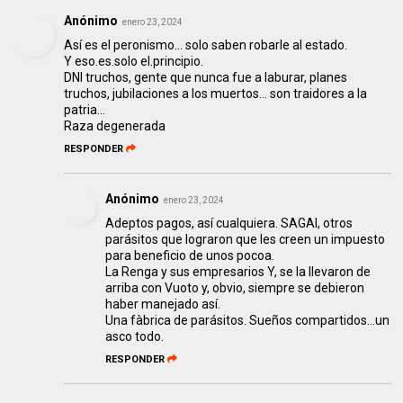
Anónimo
enero 23, 2024
Así es el peronismo... solo saben robarle al estado.
Y eso.es.solo el.principio.
DNI truchos, gente que nunca fue a laburar, planes
truchos, jubilaciones a los muertos... son traidores a la
patria...
Raza degenerada
RESPONDER
Anónimo
enero 23, 2024
Adeptos pagos, así cualquiera. SAGAI, otros
parásitos que lograron que les creen un impuesto
para beneficio de unos pocoa.
La Renga y sus empresarios Y, se la llevaron de
arriba con Vuoto y, obvio, siempre se debieron
haber manejado así.
Una fàbrica de parásitos. Sueños compartidos...un
asco todo.
RESPONDER