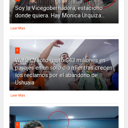
Soy la Vicegobernadora, estaciono
donde quiera. Hay Monica Urquiza...
Leer Mas
4
Walter Vuoto gastó $43 millones en
pasajes en un solo día mientras crecen
los reclamos por el abandono de
Ushuaia
Leer Mas
5