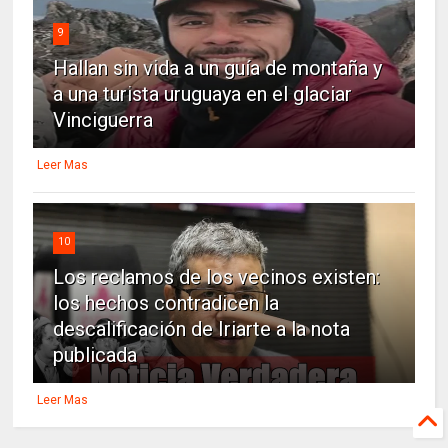
9
Hallan sin vida a un guía de montaña y
a una turista uruguaya en el glaciar
Vinciguerra
Leer Mas
10
Los reclamos de los vecinos existen:
los hechos contradicen la
descalificación de Iriarte a la nota
publicada
Leer Mas