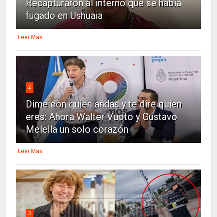
Recapturaron al interno que se había
fugado en Ushuaia
Leer Mas
2
Dime con quien andas y te dire quien
eres: Ahora Walter Vuoto y Gustavo
Melella un solo corazón
Leer Mas
3