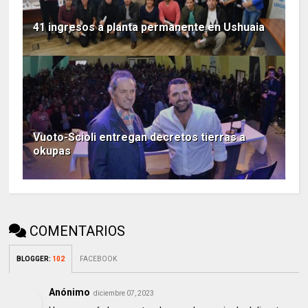
41 ingresos a planta permanente en Ushuaia
Vuoto-Scioli entregan decretos tierras a
okupas
COMENTARIOS
BLOGGER
:
102
FACEBOOK
Anónimo
diciembre 07, 2023