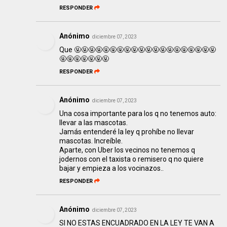
RESPONDER
Anónimo
diciembre 07, 2023
Que 🤬🤬🤬🤬🤬🤬🤬🤬🤬🤬🤬🤬🤬🤬🤬🤬🤬🤬🤬🤬
🤬🤬🤬🤬🤬🤬🤬
RESPONDER
Anónimo
diciembre 07, 2023
Una cosa importante para los q no tenemos auto:
llevar a las mascotas.
Jamás entenderé la ley q prohíbe no llevar
mascotas. Increíble.
Aparte, con Uber los vecinos no tenemos q
jodernos con el taxista o remisero q no quiere
bajar y empieza a los vocinazos..
RESPONDER
Anónimo
diciembre 07, 2023
SI NO ESTAS ENCUADRADO EN LA LEY TE VAN A