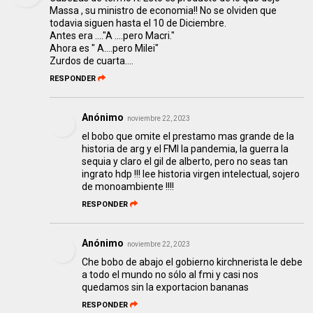
Massa , su ministro de economia!! No se olviden que
todavia siguen hasta el 10 de Diciembre.
Antes era ...."A ....pero Macri."
Ahora es " A....pero Milei"
Zurdos de cuarta....
RESPONDER
Anónimo
noviembre 22, 2023
el bobo que omite el prestamo mas grande de la
historia de arg y el FMI la pandemia, la guerra la
sequia y claro el gil de alberto, pero no seas tan
ingrato hdp !!! lee historia virgen intelectual, sojero
de monoambiente !!!!
RESPONDER
Anónimo
noviembre 22, 2023
Che bobo de abajo el gobierno kirchnerista le debe
a todo el mundo no sólo al fmi y casi nos
quedamos sin la exportacion bananas
RESPONDER