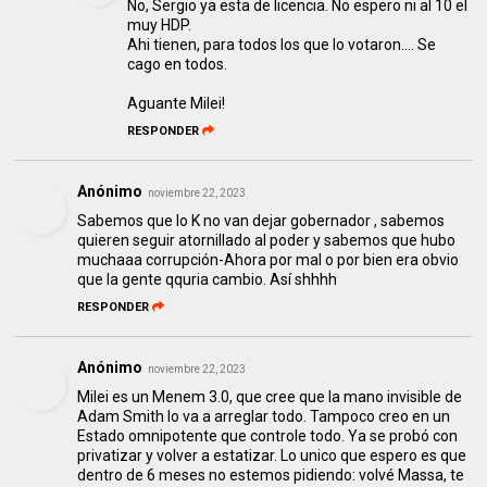
No, Sergio ya esta de licencia. No espero ni al 10 el
muy HDP.
Ahi tienen, para todos los que lo votaron.... Se
cago en todos.
Aguante Milei!
RESPONDER
Anónimo
noviembre 22, 2023
Sabemos que lo K no van dejar gobernador , sabemos
quieren seguir atornillado al poder y sabemos que hubo
muchaaa corrupción-Ahora por mal o por bien era obvio
que la gente qquria cambio. Así shhhh
RESPONDER
Anónimo
noviembre 22, 2023
Milei es un Menem 3.0, que cree que la mano invisible de
Adam Smith lo va a arreglar todo. Tampoco creo en un
Estado omnipotente que controle todo. Ya se probó con
privatizar y volver a estatizar. Lo unico que espero es que
dentro de 6 meses no estemos pidiendo: volvé Massa, te