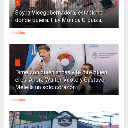
4
Soy la Vicegobernadora, estaciono
donde quiera. Hay Monica Urquiza...
Leer Mas
5
Dime con quien andas y te dire quien
eres: Ahora Walter Vuoto y Gustavo
Melella un solo corazón
Leer Mas