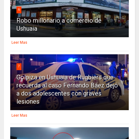
6
Robo millonario a comercio de
Ushuaia
Leer Mas
7
Golpiza en Ushuaia de Rugbiers que
recuerda al caso Fernando Báez dejó
a dos adolescentes con graves
lesiones
Leer Mas