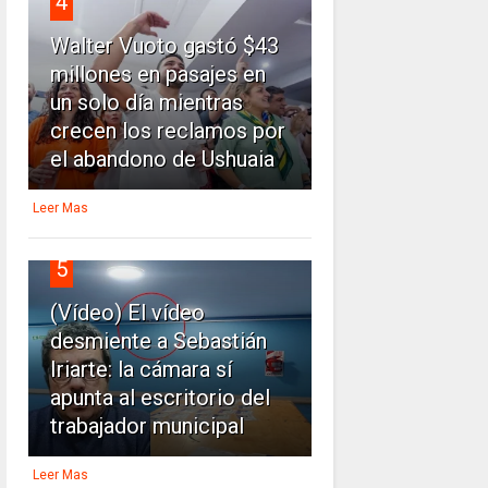
4
Walter Vuoto gastó $43
millones en pasajes en
un solo día mientras
crecen los reclamos por
el abandono de Ushuaia
Leer Mas
5
(Vídeo) El vídeo
desmiente a Sebastián
Iriarte: la cámara sí
apunta al escritorio del
trabajador municipal
Leer Mas