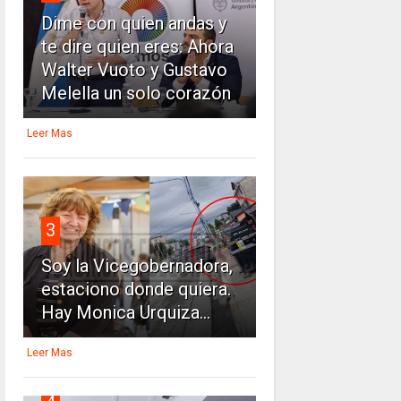
Dime con quien andas y
te dire quien eres: Ahora
Walter Vuoto y Gustavo
Melella un solo corazón
Leer Mas
3
Soy la Vicegobernadora,
estaciono donde quiera.
Hay Monica Urquiza...
Leer Mas