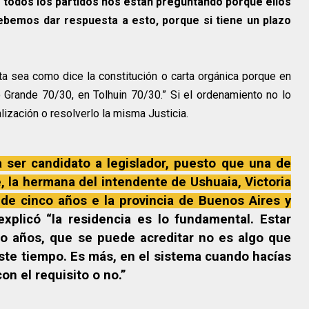
 todos los partidos nos están preguntando porque ellos
ebemos dar respuesta a esto, porque si tiene un plazo
ta sea como dice la constitución o carta orgánica porque en
Grande 70/30, en Tolhuin 70/30.” Si el ordenamiento no lo
lización o resolverlo la misma Justicia.
a ser candidato a legislador, puesto que una de
e, la hermana del intendente de Ushuaia, Victoria
de cinco años e la provincia de Buenos Aires y
explicó “la residencia es lo fundamental. Estar
o años, que se puede acreditar no es algo que
ste tiempo. Es más, en el sistema cuando hacías
con el requisito o no.”