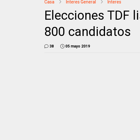
Casa
Interes General
Interes
Elecciones TDF l
800 candidatos
38
05 mayo 2019