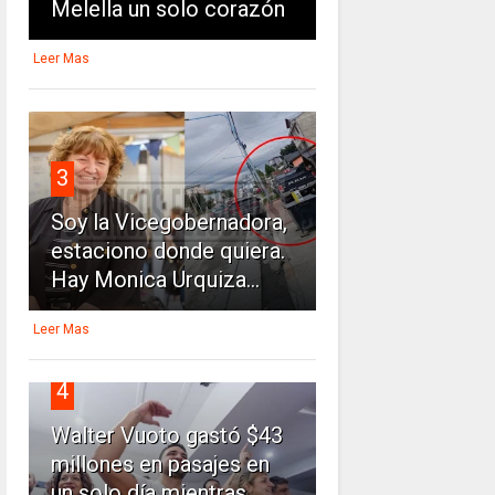
Melella un solo corazón
Leer Mas
3
Soy la Vicegobernadora,
estaciono donde quiera.
Hay Monica Urquiza...
Leer Mas
4
Walter Vuoto gastó $43
millones en pasajes en
un solo día mientras