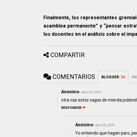
Finalmente, los representantes gremiale
asamblea permanente” y “pensar estrate
los docentes en el análisis sobre el im
COMPARTIR
COMENTARIOS
BLOGGER
:
26
FA
Anónimo
abril 24, 2019
otra vaz estos vagos de mierda jodiend
RESPONDER
Anónimo
abril 24, 2019
Yo entiendo que hagan paro, per