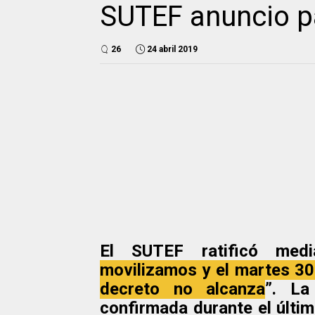
SUTEF anuncio pa
26
24 abril 2019
El SUTEF ratificó medi
movilizamos y el martes 3
decreto no alcanza
”. La
confirmada durante el últi