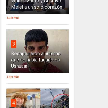
Walter Vuoto y Gustavo
Melella un solo corazón
Leer Mas
3
Recapturaron al interno
que se había fugado en
Ushuaia
Leer Mas
4