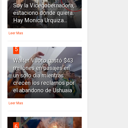
Soy la Vicegobernadora,
estaciono donde quiera.
Hay Monica Urquiza...
Leer Mas
5
Walter Vuoto gastó $43
millones en pasajes en
un solo día mientras
crecen los reclamos por
el abandono de Ushuaia
Leer Mas
6