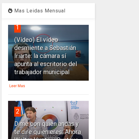
Mas Leidas Mensual
1
(Vídeo) El vídeo
desmiente a Sebastián
Iriarte: la cámara sí
apunta al escritorio del
trabajador municipal
Leer Mas
2
Dime con quien andas y
te dire quien eres: Ahora